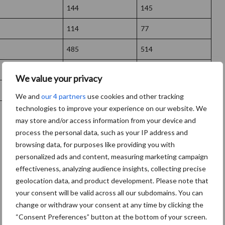
144
145
114
77
485
514
23
26
We value your privacy
6,5
7,6
We and
our 4 partners
use cookies and other tracking
technologies to improve your experience on our website. We
may store and/or access information from your device and
process the personal data, such as your IP address and
browsing data, for purposes like providing you with
personalized ads and content, measuring marketing campaign
effectiveness, analyzing audience insights, collecting precise
geolocation data, and product development. Please note that
your consent will be valid across all our subdomains. You can
change or withdraw your consent at any time by clicking the
“Consent Preferences” button at the bottom of your screen.