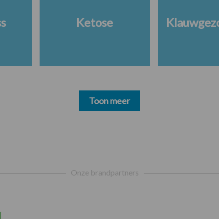
ss
Ketose
Klauwgez
Toon meer
Onze brandpartners