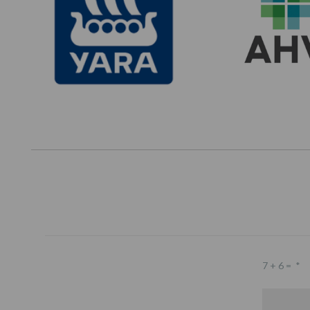
7 + 6 =
*