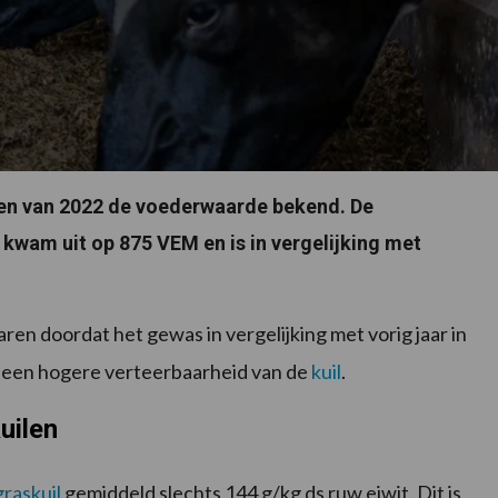
len van 2022 de voederwaarde bekend. De
wam uit op 875 VEM en is in vergelijking met
en doordat het gewas in vergelijking met vorig jaar in
r een hogere verteerbaarheid van de
kuil
.
uilen
graskuil
gemiddeld slechts 144 g/kg ds ruw eiwit. Dit is