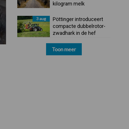
kilogram melk
3 aug
Pöttinger introduceert
compacte dubbelrotor-
zwadhark in de hef
Toon meer