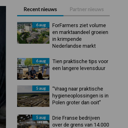
Recent nieuws
Partner nieuws
Primaire
Sidebar
6 aug
ForFarmers ziet volume
en marktaandeel groeien
in krimpende
Nederlandse markt
6 aug
Tien praktische tips voor
een langere levensduur
5 aug
“Vraag naar praktische
hygieneoplossingen is in
Polen groter dan ooit”
5 aug
Drie Franse bedrijven
over de grens van 14.000