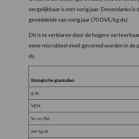
vergelijkbaar is met vorig jaar. Desondanks i
gemiddelde van vorig jaar (70 DVE/kg ds).
Dit is te verklaren door de hogere verteerbaa
meer microbieel eiwit gevormd worden in de 
ds.
Biologische graskuilen
g ds
VEM
Vc-os (%)
per kg ds