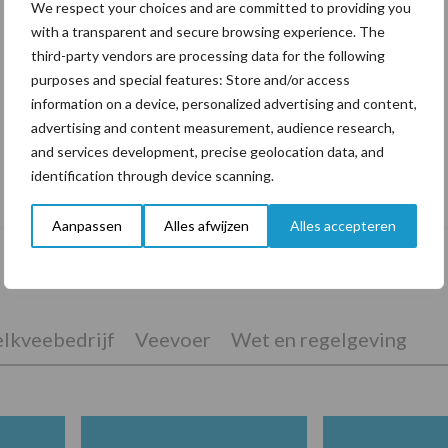
We respect your choices and are committed to providing you
with a transparent and secure browsing experience. The
third-party vendors are processing data for the following
purposes and special features: Store and/or access
information on a device, personalized advertising and content,
advertising and content measurement, audience research,
and services development, precise geolocation data, and
Tien praktische tips voor een langere
identification through device scanning.
levensduur
Aanpassen
Alles afwijzen
Alles accepteren
lkveebedrijf
Veevoer
Wet en regelgeving