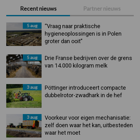
Primaire
Recent nieuws
Partner nieuws
Sidebar
5 aug
“Vraag naar praktische
hygieneoplossingen is in Polen
groter dan ooit”
5 aug
Drie Franse bedrijven over de grens
van 14.000 kilogram melk
3 aug
Pöttinger introduceert compacte
dubbelrotor-zwadhark in de hef
3 aug
Voorkeur voor eigen mechanisatie:
zelf doen waar het kan, uitbesteden
waar het moet