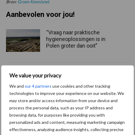
Bron:
Groen Kennisnet
Aanbevolen voor jou!
“Vraag naar praktische
hygieneoplossingen is in
Polen groter dan ooit”
Drie Franse bedrijven over
We value your privacy
de grens van 14.000
kilogram melk
We and
our 4 partners
use cookies and other tracking
technologies to improve your experience on our website. We
may store and/or access information from your device and
process the personal data, such as your IP address and
Pöttinger introduceert
browsing data, for purposes like providing you with
compacte dubbelrotor-
personalized ads and content, measuring marketing campaign
zwadhark in de hef
effectiveness, analyzing audience insights, collecting precise