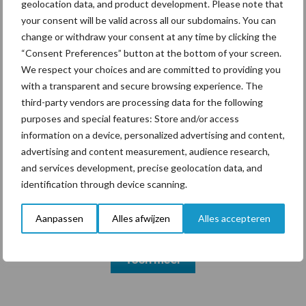
geolocation data, and product development. Please note that
your consent will be valid across all our subdomains. You can
change or withdraw your consent at any time by clicking the
Themapagina's
“Consent Preferences” button at the bottom of your screen.
We respect your choices and are committed to providing you
with a transparent and secure browsing experience. The
Diergezondheid
Bemesting
Fokkerij
Melkv
third-party vendors are processing data for the following
purposes and special features: Store and/or access
information on a device, personalized advertising and content,
advertising and content measurement, audience research,
and services development, precise geolocation data, and
Mastitis
Hittestress
identification through device scanning.
Aanpassen
Alles afwijzen
Alles accepteren
Toon meer