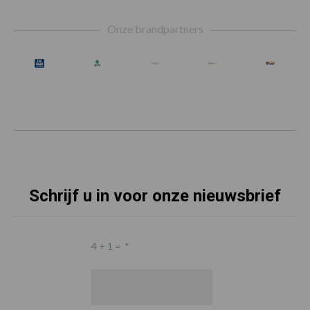
Footer
Onze brandpartners
Schrijf u in voor onze nieuwsbrief
4 + 1 =
*