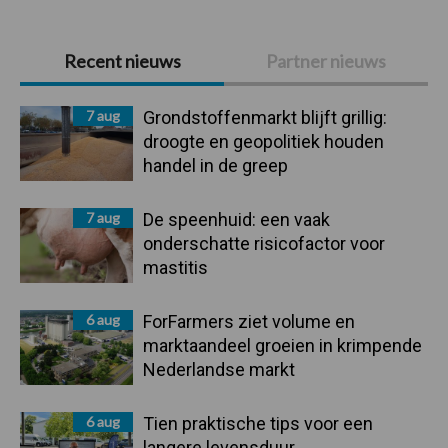
Primaire
Recent nieuws
Partner nieuws
Sidebar
7 aug
Grondstoffenmarkt blijft grillig:
droogte en geopolitiek houden
handel in de greep
7 aug
De speenhuid: een vaak
onderschatte risicofactor voor
mastitis
6 aug
ForFarmers ziet volume en
marktaandeel groeien in krimpende
Nederlandse markt
6 aug
Tien praktische tips voor een
langere levensduur