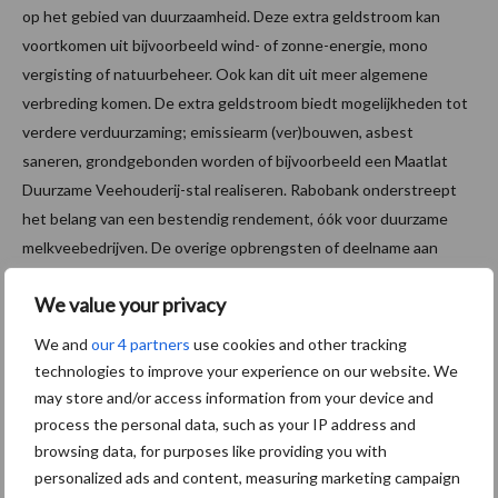
op het gebied van duurzaamheid. Deze extra geldstroom kan
voortkomen uit bijvoorbeeld wind- of zonne-energie, mono
vergisting of natuurbeheer. Ook kan dit uit meer algemene
verbreding komen. De extra geldstroom biedt mogelijkheden tot
verdere verduurzaming; emissiearm (ver)bouwen, asbest
saneren, grondgebonden worden of bijvoorbeeld een Maatlat
Duurzame Veehouderij-stal realiseren. Rabobank onderstreept
het belang van een bestendig rendement, óók voor duurzame
melkveebedrijven. De overige opbrengsten of deelname aan
concepten moeten zich op lange termijn duurzaam blijven
We value your privacy
ontwikkelen. Voor een melkveebedrijf met gemiddelde omvang
en zonder extra inkomstenbronnen lijkt het relatief lastig om
We and
our 4 partners
use cookies and other tracking
stappen te kunnen zetten op het gebied van duurzaamheid.
technologies to improve your experience on our website. We
Nieuwe concepten en marktproposities kunnen hier kansen
may store and/or access information from your device and
bieden.
process the personal data, such as your IP address and
browsing data, for purposes like providing you with
Testfase rentekorting: belonen van
personalized ads and content, measuring marketing campaign