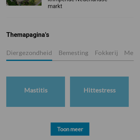
markt
Themapagina's
Diergezondheid
Bemesting
Fokkerij
Melkv
Mastitis
Hittestress
Toon meer