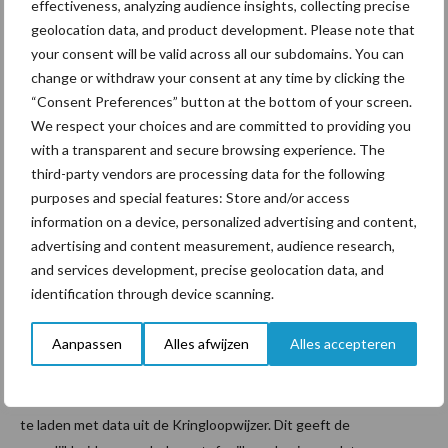
effectiveness, analyzing audience insights, collecting precise
duurzame koplopers
geolocation data, and product development. Please note that
your consent will be valid across all our subdomains. You can
Onlangs is Rabobank een
testfase
gestart waarbij
change or withdraw your consent at any time by clicking the
melkveehouders 0,2% rentekorting kunnen ontvangen bij
“Consent Preferences” button at the bottom of your screen.
renteverlengingen en nieuwe financieringen. Het gaat om
We respect your choices and are committed to providing you
with a transparent and secure browsing experience. The
melkveehouders die bij Rabobank in de duurzaamheidsscore A
third-party vendors are processing data for the following
vallen en een financiering hebben van meer dan 1 miljoen euro.
purposes and special features: Store and/or access
Door de duurzaamheidsprestaties meetbaar te maken, kan er nu
information on a device, personalized advertising and content,
ook een beloning worden gegeven aan koplopers. We bieden
advertising and content measurement, audience research,
daarnaast de Rabo Groenlening en Rabo Impactlening waarmee
and services development, precise geolocation data, and
initiatieven voor verduurzaming in aanmerking komen voor een
identification through device scanning.
gunstiger tarief.
Aanpassen
Alles afwijzen
Alles accepteren
Daarnaast onderzoeken we momenteel hoe deze aanpak ook
voor klanten met een financiering van minder dan 1 miljoen euro
is toe te passen. Eén van de opties is om de duurzaamheidsmatrix
te laden met data uit de Kringloopwijzer. Dit geeft de