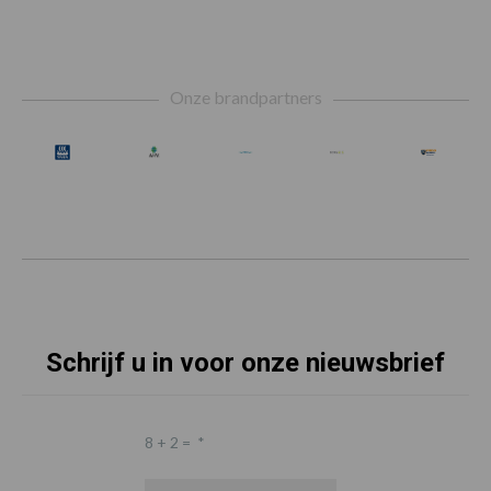
Footer
Onze brandpartners
Schrijf u in voor onze nieuwsbrief
8 + 2 =
*