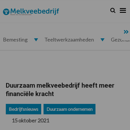
Spring
Door
Spring
Spring
naar
naar
naar
naar
Zoeken...
Zoek
Melkveebedrijf.nl
de
de
de
de
hoofdnavigatie
hoofd
eerste
voettekst
inhoud
sidebar
Bemesting
Teeltwerkzaamheden
Gezond
Duurzaam melkveebedrijf heeft meer
financiële kracht
Bedrijfsnieuws
Duurzaam ondernemen
15 oktober 2021