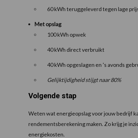
60 kWh teruggeleverd tegen lage prij
Met opslag
100 kWh opwek
40 kWh direct verbruikt
40 kWh opgeslagen en ’s avonds gebr
Gelijktijdigheid stijgt naar 80%
Volgende stap
Weten wat energieopslag voor jouw bedrijf ka
rendementsberekening maken. Zo krijg je inzic
energiekosten.