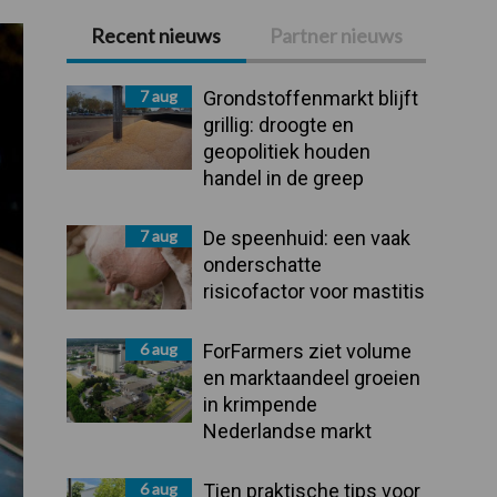
Recent nieuws
Partner nieuws
Primaire
Sidebar
7 aug
Grondstoffenmarkt blijft
grillig: droogte en
geopolitiek houden
handel in de greep
7 aug
De speenhuid: een vaak
onderschatte
risicofactor voor mastitis
6 aug
ForFarmers ziet volume
en marktaandeel groeien
in krimpende
Nederlandse markt
6 aug
Tien praktische tips voor