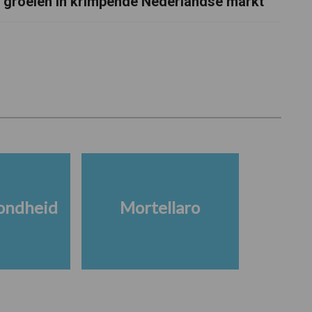
groeien in krimpende Nederlandse markt
ondheid
Mortellaro