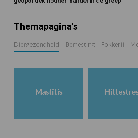
geopolitiek houden handel in de greep
Themapagina's
Diergezondheid
Bemesting
Fokkerij
Me
Mastitis
Hittestre