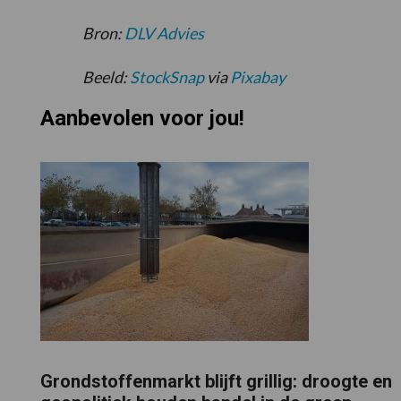
Bron:
DLV Advies
Beeld:
StockSnap
via
Pixabay
Aanbevolen voor jou!
Grondstoffenmarkt blijft grillig: droogte en