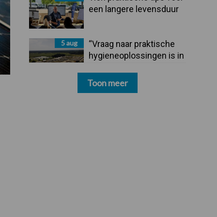
een langere levensduur
5 aug
“Vraag naar praktische
hygieneoplossingen is in
Polen groter dan ooit”
Toon meer