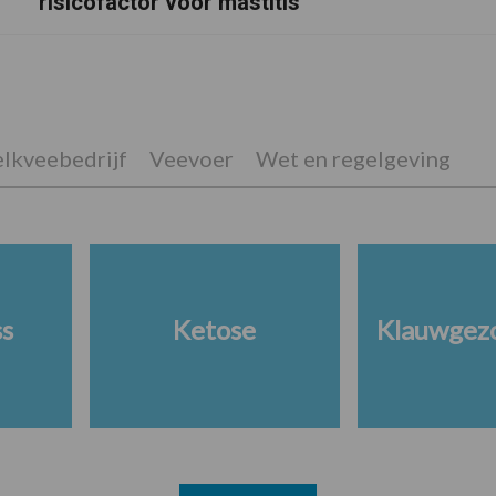
risicofactor voor mastitis
lkveebedrijf
Veevoer
Wet en regelgeving
ss
Ketose
Klauwgez