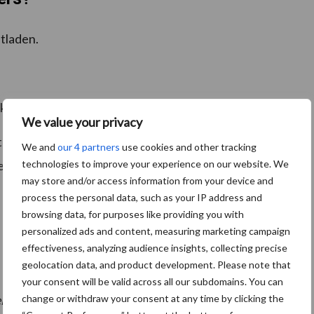
tladen.
echt beschikbaar is voor het bedrijf.
We value your privacy
stmuziek. Het wordt een steeds concretere oplossing
We and
our 4 partners
use cookies and other tracking
technologies to improve your experience on our website. We
den op hun energiekosten én hun bedrijfsvoering.
may store and/or access information from your device and
process the personal data, such as your IP address and
browsing data, for purposes like providing you with
personalized ads and content, measuring marketing campaign
effectiveness, analyzing audience insights, collecting precise
geolocation data, and product development. Please note that
your consent will be valid across all our subdomains. You can
change or withdraw your consent at any time by clicking the
eid = 40%
)