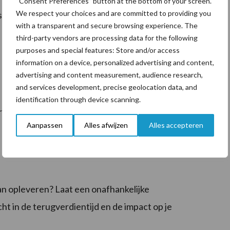
“Consent Preferences” button at the bottom of your screen.
We respect your choices and are committed to providing you
s
with a transparent and secure browsing experience. The
third-party vendors are processing data for the following
purposes and special features: Store and/or access
information on a device, personalized advertising and content,
advertising and content measurement, audience research,
and services development, precise geolocation data, and
identification through device scanning.
uikt
Aanpassen
Alles afwijzen
Alles accepteren
n opleveren? Laat een onafhankelijke
ht in de terugverdientijd en de impact op je