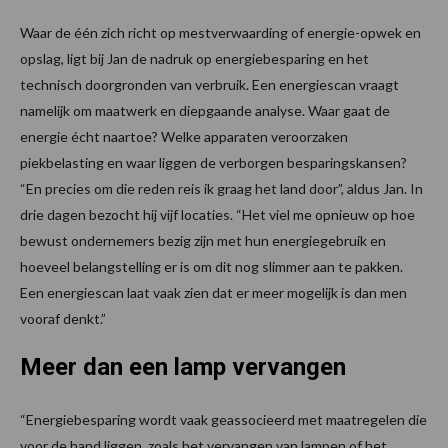
Waar de één zich richt op mestverwaarding of energie-opwek en
opslag, ligt bij Jan de nadruk op energiebesparing en het
technisch doorgronden van verbruik. Een energiescan vraagt
namelijk om maatwerk en diepgaande analyse. Waar gaat de
energie écht naartoe? Welke apparaten veroorzaken
piekbelasting en waar liggen de verborgen besparingskansen?
“En precies om die reden reis ik graag het land door”, aldus Jan. In
drie dagen bezocht hij vijf locaties. “Het viel me opnieuw op hoe
bewust ondernemers bezig zijn met hun energiegebruik en
hoeveel belangstelling er is om dit nog slimmer aan te pakken.
Een energiescan laat vaak zien dat er meer mogelijk is dan men
vooraf denkt.”
Meer dan een lamp vervangen
“Energiebesparing wordt vaak geassocieerd met maatregelen die
voor de hand liggen, zoals het vervangen van lampen of het