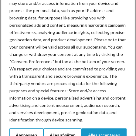
may store and/or access information from your device and
in de greep
process the personal data, such as your IP address and
browsing data, for purposes like providing you with
De speenhuid: een vaak
personalized ads and content, measuring marketing campaign
onderschatte risicofactor
effectiveness, analyzing audience insights, collecting precise
voor mastitis
geolocation data, and product development. Please note that
your consent will be valid across all our subdomains. You can
change or withdraw your consent at any time by clicking the
“Consent Preferences” button at the bottom of your screen.
ForFarmers ziet volume en
We respect your choices and are committed to providing you
marktaandeel groeien in
with a transparent and secure browsing experience. The
krimpende Nederlandse
third-party vendors are processing data for the following
markt
purposes and special features: Store and/or access
information on a device, personalized advertising and content,
advertising and content measurement, audience research,
Diergezondheid
Bemesting
Fokkerij
Melkv
and services development, precise geolocation data, and
identification through device scanning.
Aanpassen
Alles afwijzen
Alles accepteren