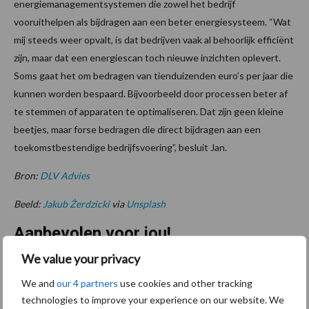
energiemanagementsystemen die zowel het bedrijf
vooruithelpen als bijdragen aan een beter energiesysteem. “Wat
mij steeds weer opvalt, is dat bedrijven vaak al behoorlijk efficiënt
zijn, maar dat een energiescan toch nieuwe inzichten oplevert.
Soms gaat het om bedragen van tienduizenden euro’s per jaar die
kunnen worden bespaard. Bijvoorbeeld door processen beter af
te stemmen of apparaten te optimaliseren. Dat zijn geen kleine
beetjes, maar forse bedragen die direct bijdragen aan een
toekomstbestendige bedrijfsvoering”, besluit Jan.
Bron:
DLV Advies
Beeld:
Jakub Żerdzicki
via
Unsplash
Aanbevolen voor jou!
We value your privacy
Grondstoffenmarkt blijft
We and
our 4 partners
use cookies and other tracking
grillig: droogte en
technologies to improve your experience on our website. We
geopolitiek houden handel