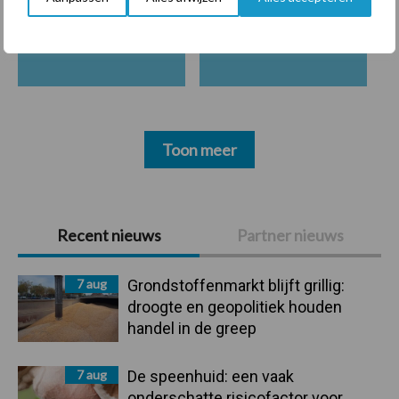
Mastitis
Hittestress
Toon meer
Primaire
Recent nieuws
Partner nieuws
Sidebar
7 aug
Grondstoffenmarkt blijft grillig:
droogte en geopolitiek houden
handel in de greep
7 aug
De speenhuid: een vaak
onderschatte risicofactor voor