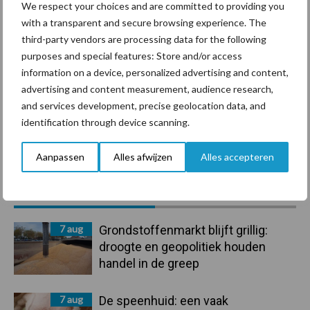
We respect your choices and are committed to providing you
with a transparent and secure browsing experience. The
Mastitis
Hittestress
third-party vendors are processing data for the following
purposes and special features: Store and/or access
information on a device, personalized advertising and content,
advertising and content measurement, audience research,
and services development, precise geolocation data, and
identification through device scanning.
Toon meer
Aanpassen
Alles afwijzen
Alles accepteren
Primaire
Recent nieuws
Partner nieuws
Sidebar
7 aug
Grondstoffenmarkt blijft grillig:
droogte en geopolitiek houden
handel in de greep
7 aug
De speenhuid: een vaak