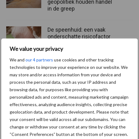
geopolitiek houden handel
in de greep
De speenhuid: een vaak
onderschatte risicofactor
voor mastitis
We value your privacy
We and
our 4 partners
use cookies and other tracking
technologies to improve your experience on our website. We
ForFarmers ziet volume en
may store and/or access information from your device and
marktaandeel groeien in
process the personal data, such as your IP address and
krimpende Nederlandse
browsing data, for purposes like providing you with
markt
personalized ads and content, measuring marketing campaign
effectiveness, analyzing audience insights, collecting precise
geolocation data, and product development. Please note that
Diergezondheid
Bemesting
Fokkerij
Melkv
your consent will be valid across all our subdomains. You can
change or withdraw your consent at any time by clicking the
“Consent Preferences” button at the bottom of your screen.