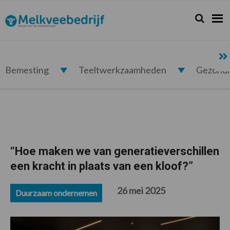
Spring
Door
Spring
Spring
naar
naar
naar
naar
Zoeken...
Zoek
Melkveebedrijf.nl
de
de
de
de
hoofdnavigatie
hoofd
eerste
voettekst
inhoud
sidebar
Bemesting
Teeltwerkzaamheden
Gezond
“Hoe maken we van generatieverschillen
een kracht in plaats van een kloof?”
26 mei 2025
Duurzaam ondernemen