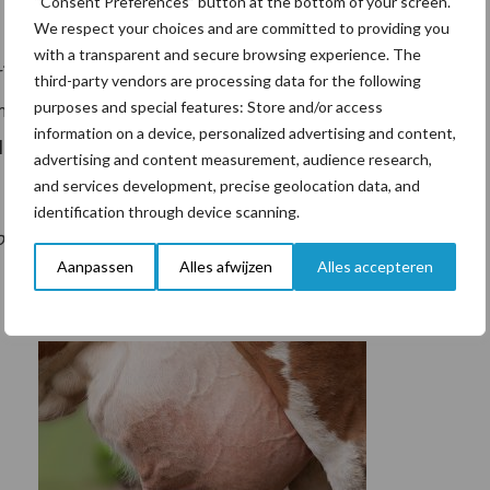
“Consent Preferences” button at the bottom of your screen.
We respect your choices and are committed to providing you
with a transparent and secure browsing experience. The
i 2026 via
deze link
meedoen. Zij krijgen ook een
third-party vendors are processing data for the following
purposes and special features: Store and/or access
ail. Het invullen van de vragenlijst duurt slechts 5 tot
information on a device, personalized advertising and content,
 Alle antwoorden worden anoniem verwerkt, conform
advertising and content measurement, audience research,
and services development, precise geolocation data, and
identification through device scanning.
torprijsvorming WECR WUR
Aanpassen
Alles afwijzen
Alles accepteren