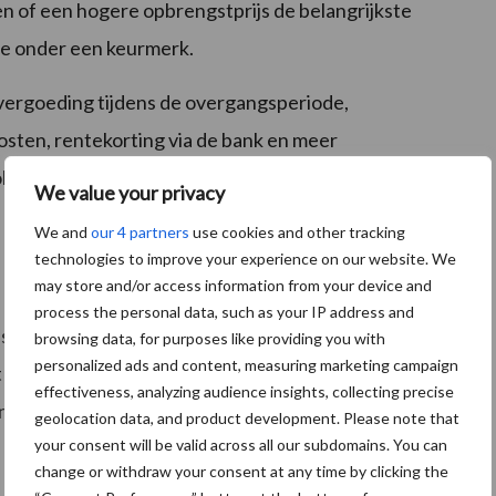
en of een hogere opbrengstprijs de belangrijkste
ie onder een keurmerk.
vergoeding tijdens de overgangsperiode,
kosten, rentekorting via de bank en meer
gens de onderzoekers laat dit zien dat de bereidheid
We value your privacy
risico’s beheersbaar blijven.
We and
our 4 partners
use cookies and other tracking
technologies to improve your experience on our website. We
may store and/or access information from your device and
process the personal data, such as your IP address and
 sectoren, waaronder melkveehouderij,
browsing data, for purposes like providing you with
personalized ads and content, measuring marketing campaign
t eindrapport moet beleidsmakers helpen om
effectiveness, analyzing audience insights, collecting precise
ng gerichter aan te pakken. Deelname aan het
geolocation data, and product development. Please note that
your consent will be valid across all our subdomains. You can
change or withdraw your consent at any time by clicking the