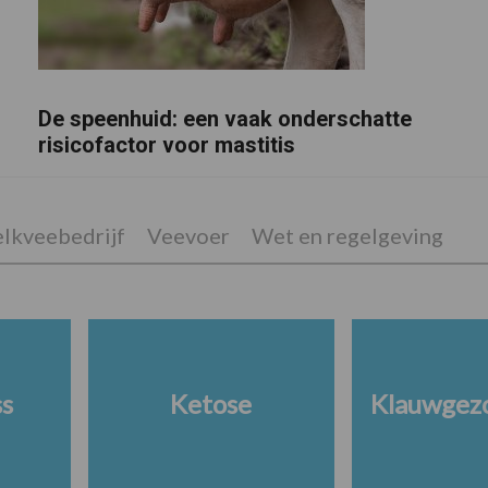
De speenhuid: een vaak onderschatte
risicofactor voor mastitis
lkveebedrijf
Veevoer
Wet en regelgeving
ss
Ketose
Klauwgez