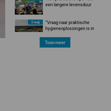
een langere levensduur
5 aug
“Vraag naar praktische
hygieneoplossingen is in
Polen groter dan ooit”
Toon meer