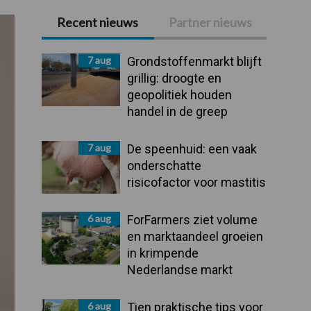
Recent nieuws
Partner nieuws
Primaire
Sidebar
7 aug
Grondstoffenmarkt blijft
grillig: droogte en
geopolitiek houden
handel in de greep
7 aug
De speenhuid: een vaak
onderschatte
risicofactor voor mastitis
6 aug
ForFarmers ziet volume
en marktaandeel groeien
in krimpende
Nederlandse markt
6 aug
Tien praktische tips voor