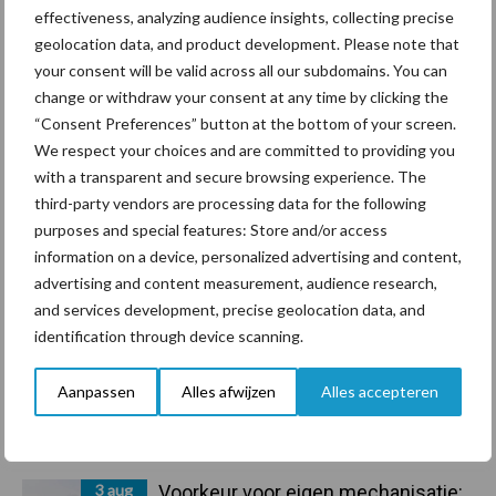
effectiveness, analyzing audience insights, collecting precise
geolocation data, and product development. Please note that
your consent will be valid across all our subdomains. You can
Primaire
change or withdraw your consent at any time by clicking the
Recent nieuws
Partner nieuws
“Consent Preferences” button at the bottom of your screen.
Sidebar
We respect your choices and are committed to providing you
5 aug
“Vraag naar praktische
with a transparent and secure browsing experience. The
hygieneoplossingen is in Polen
third-party vendors are processing data for the following
groter dan ooit”
purposes and special features: Store and/or access
information on a device, personalized advertising and content,
5 aug
Drie Franse bedrijven over de grens
advertising and content measurement, audience research,
van 14.000 kilogram melk
and services development, precise geolocation data, and
identification through device scanning.
3 aug
Pöttinger introduceert compacte
Aanpassen
Alles afwijzen
Alles accepteren
dubbelrotor-zwadhark in de hef
3 aug
Voorkeur voor eigen mechanisatie: