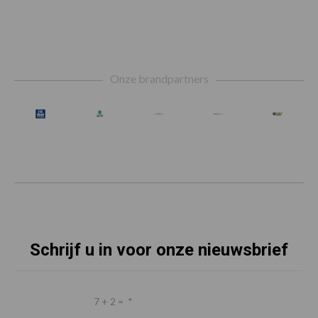
Footer
Onze brandpartners
Schrijf u in voor onze nieuwsbrief
7 + 2 =
*