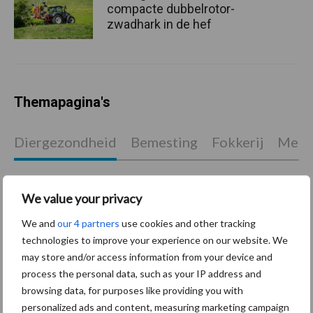
compacte dubbelrotor-
zwadhark in de hef
Themapagina's
Diergezondheid
Bemesting
Fokkerij
Melkv
We value your privacy
Mastitis
Hittestress
We and
our 4 partners
use cookies and other tracking
technologies to improve your experience on our website. We
may store and/or access information from your device and
process the personal data, such as your IP address and
browsing data, for purposes like providing you with
personalized ads and content, measuring marketing campaign
Toon meer