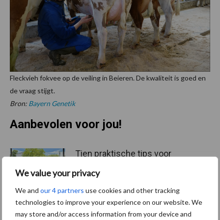
Fleckvieh fokvee op de veiling in Beieren. De kwaliteit is goed en
de vraag stijgt.
Bron:
Bayern Genetik
Aanbevolen voor jou!
Tien praktische tips voor
een langere levensduur
We value your privacy
We and
our 4 partners
use cookies and other tracking
technologies to improve your experience on our website. We
may store and/or access information from your device and
“Vraag naar praktische