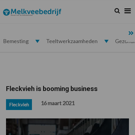
Spring
Door
Spring
Spring
naar
naar
naar
naar
Zoeken...
Zoek
Melkveebedrijf.nl
de
de
de
de
hoofdnavigatie
hoofd
eerste
voettekst
inhoud
sidebar
Bemesting
Teeltwerkzaamheden
Gezond
Fleckvieh is booming business
16 maart 2021
Fleckvieh