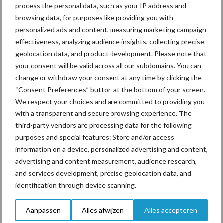
process the personal data, such as your IP address and
hygieneoplossingen is in
browsing data, for purposes like providing you with
Polen groter dan ooit”
personalized ads and content, measuring marketing campaign
effectiveness, analyzing audience insights, collecting precise
geolocation data, and product development. Please note that
Drie Franse bedrijven over
your consent will be valid across all our subdomains. You can
de grens van 14.000
change or withdraw your consent at any time by clicking the
kilogram melk
“Consent Preferences” button at the bottom of your screen.
We respect your choices and are committed to providing you
with a transparent and secure browsing experience. The
third-party vendors are processing data for the following
purposes and special features: Store and/or access
Themapagina's
information on a device, personalized advertising and content,
advertising and content measurement, audience research,
Diergezondheid
Bemesting
Fokkerij
Melkv
and services development, precise geolocation data, and
identification through device scanning.
Aanpassen
Alles afwijzen
Alles accepteren