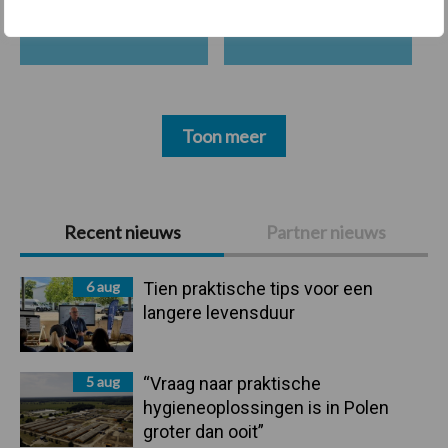
Belgisch witblauw
Droogstand
Toon meer
Primaire
Recent nieuws
Partner nieuws
Sidebar
6 aug
Tien praktische tips voor een
langere levensduur
5 aug
“Vraag naar praktische
hygieneoplossingen is in Polen
groter dan ooit”