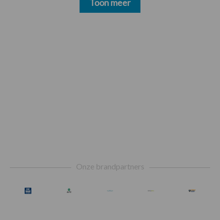
Toon meer
Footer
Onze brandpartners