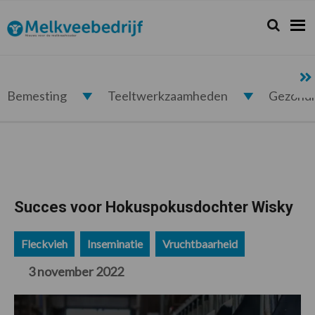
Spring
Door
Spring
Spring
naar
naar
naar
naar
Zoeken...
Zoek
Melkveebedrijf.nl
de
de
de
de
hoofdnavigatie
hoofd
eerste
voettekst
inhoud
sidebar
Bemesting
Teeltwerkzaamheden
Gezond
Succes voor Hokuspokusdochter Wisky
Fleckvieh
Inseminatie
Vruchtbaarheid
3 november 2022