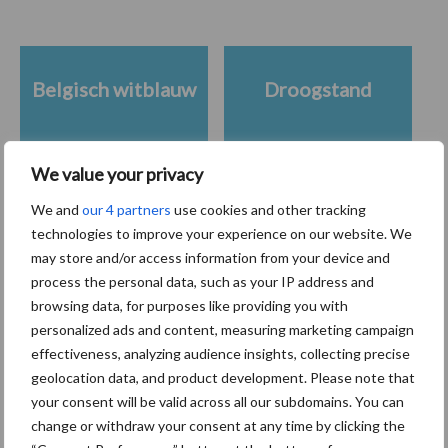
Belgisch witblauw
Droogstand
We value your privacy
We and
our 4 partners
use cookies and other tracking
Toon meer
technologies to improve your experience on our website. We
may store and/or access information from your device and
process the personal data, such as your IP address and
Primaire
browsing data, for purposes like providing you with
Recent nieuws
Partner nieuws
personalized ads and content, measuring marketing campaign
Sidebar
effectiveness, analyzing audience insights, collecting precise
7 aug
Grondstoffenmarkt blijft grillig:
geolocation data, and product development. Please note that
droogte en geopolitiek houden
your consent will be valid across all our subdomains. You can
handel in de greep
change or withdraw your consent at any time by clicking the