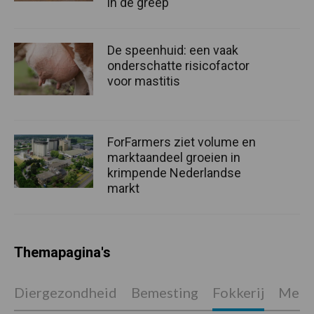
in de greep
De speenhuid: een vaak
onderschatte risicofactor
voor mastitis
ForFarmers ziet volume en
marktaandeel groeien in
krimpende Nederlandse
markt
Themapagina's
Diergezondheid
Bemesting
Fokkerij
Melkv