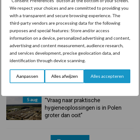
“Consent Preferences” button at the bottom of your screen.
7 aug
De speenhuid: een vaak
We respect your choices and are committed to providing you
onderschatte risicofactor voor
with a transparent and secure browsing experience. The
mastitis
third-party vendors are processing data for the following
purposes and special features: Store and/or access
6 aug
ForFarmers ziet volume en
information on a device, personalized advertising and content,
marktaandeel groeien in krimpende
advertising and content measurement, audience research,
Nederlandse markt
and services development, precise geolocation data, and
identification through device scanning.
6 aug
Tien praktische tips voor een
Aanpassen
Alles afwijzen
Alles accepteren
langere levensduur
5 aug
“Vraag naar praktische
hygieneoplossingen is in Polen
groter dan ooit”