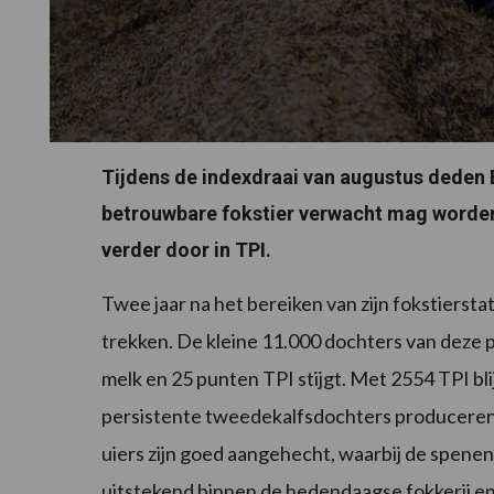
Tijdens de indexdraai van augustus deden B
betrouwbare fokstier verwacht mag worden. 
verder door in TPI.
Twee jaar na het bereiken van zijn fokstierstat
trekken. De kleine 11.000 dochters van deze p
melk en 25 punten TPI stijgt. Met 2554 TPI bli
persistente tweedekalfsdochters produceren
uiers zijn goed aangehecht, waarbij de spenen i
uitstekend binnen de hedendaagse fokkerij en 