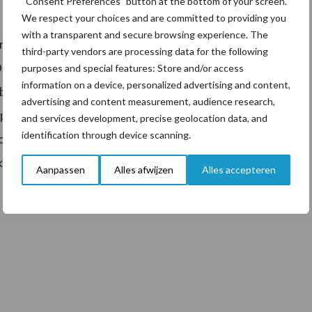
“Consent Preferences” button at the bottom of your screen.
We respect your choices and are committed to providing you
with a transparent and secure browsing experience. The
verhalen over horen is MVP. Het was dan ook niet
third-party vendors are processing data for the following
 De pinkenstier uit de bekende Shaunafamilie stijgt met
purposes and special features: Store and/or access
information on a device, personalized advertising and content,
bbeling in melk, met nagenoeg dezelfde gehalten,
advertising and content measurement, audience research,
per allrounder vererft functionele koeien met een
and services development, precise geolocation data, and
identification through device scanning.
 door hoge gehalten gecombineerd met een sterk
kstal goed gewaardeerd.
Aanpassen
Alles afwijzen
Alles accepteren