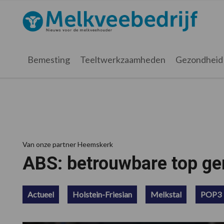
Spring
Door
Spring
Spring
naar
naar
naar
naar
Melkveebedrijf.nl
de
de
de
de
hoofdnavigatie
hoofd
eerste
voettekst
inhoud
sidebar
Bemesting
Teeltwerkzaamheden
Gezondheid
Van onze partner Heemskerk
ABS: betrouwbare top ge
Actueel
Holstein-Friesian
Melkstal
POP3