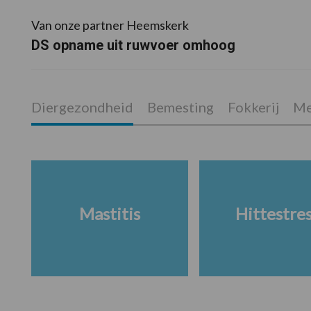
Van onze partner Heemskerk
DS opname uit ruwvoer omhoog
Diergezondheid
Bemesting
Fokkerij
Me
Mastitis
Hittestre