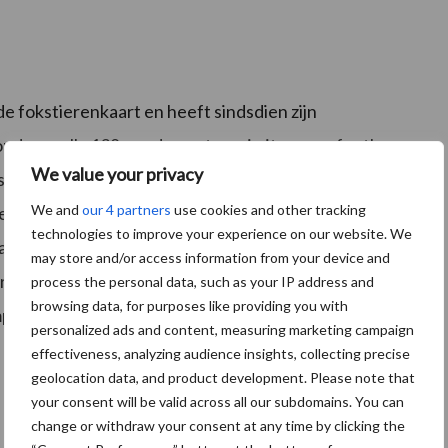
 fokstierenkaart en heeft sindsdien zijn
onden melk, 138 ponden vet en eiwit en een foutloze
We value your privacy
rs met een winstgevende en een probleemloze
We and
our 4 partners
use cookies and other tracking
l en gemakkelijk. Ook in zijn exterieurcijfers laat de
technologies to improve your experience on our website. We
nadochters tonen veel balans in het frame en
may store and/or access information from your device and
 en een breed en hoog achteruier. Zijn goed
process the personal data, such as your IP address and
browsing data, for purposes like providing you with
pleet.
personalized ads and content, measuring marketing campaign
effectiveness, analyzing audience insights, collecting precise
geolocation data, and product development. Please note that
your consent will be valid across all our subdomains. You can
change or withdraw your consent at any time by clicking the