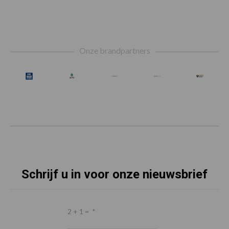
Footer
Onze brandpartners
Schrijf u in voor onze nieuwsbrief
2 + 1 =
*