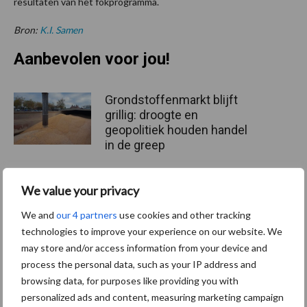
resultaten van het fokprogramma.
Bron:
K.I. Samen
Aanbevolen voor jou!
Grondstoffenmarkt blijft
grillig: droogte en
geopolitiek houden handel
in de greep
We value your privacy
De speenhuid: een vaak
onderschatte risicofactor
We and
our 4 partners
use cookies and other tracking
voor mastitis
technologies to improve your experience on our website. We
may store and/or access information from your device and
process the personal data, such as your IP address and
ForFarmers ziet volume en
browsing data, for purposes like providing you with
marktaandeel groeien in
personalized ads and content, measuring marketing campaign