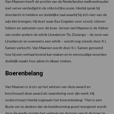
Van Maanen heeft de positie van de Nederlandse melkveehouder
met verve verdedigd in de stikstofdiscussie. Hierbij sprak hij
doordacht in heldere en duidelijke taal waarbij hij zich niet van de
wijs liet brengen. Hij doet waar Bas Engelen voor stond; stieren
fokken en opkomen voor de boer. Jeroen van Maanen is de fokker
van onder andere de witrik Linedancer Pp. Durango – de zoon van
Linedancer en eveneens een witrik – wordt nog steeds door K.I.
Samen verkocht. Van Maanen wordt door K.I. Samen geroemd
hoe hij een verhaal levend kan maken en in eenvoudige woorden
duidelijk maakt hoe zaken in elkaar steken.
Boerenbelang
Van Maanen is trots op het winnen van deze award en
beschouwd deze award als waardering voor zijn werk. Hij
onderstreept hierbij nogmaals het boerenbelang: “Het is een
illusie om te denken dat de beeldvorming goed neergezet wordt
door de media zonder het verhaal van de boer vanuit de boer te