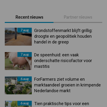
Primaire
Recent nieuws
Partner nieuws
Sidebar
7 aug
Grondstoffenmarkt blijft grillig:
droogte en geopolitiek houden
handel in de greep
7 aug
De speenhuid: een vaak
onderschatte risicofactor voor
mastitis
6 aug
ForFarmers ziet volume en
marktaandeel groeien in krimpende
Nederlandse markt
6 aug
Tien praktische tips voor een