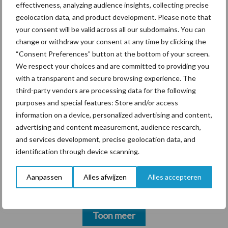
krimpende Nederlandse
effectiveness, analyzing audience insights, collecting precise
markt
geolocation data, and product development. Please note that
your consent will be valid across all our subdomains. You can
change or withdraw your consent at any time by clicking the
“Consent Preferences” button at the bottom of your screen.
Themapagina's
We respect your choices and are committed to providing you
with a transparent and secure browsing experience. The
Diergezondheid
Bemesting
Fokkerij
Melkv
third-party vendors are processing data for the following
purposes and special features: Store and/or access
information on a device, personalized advertising and content,
advertising and content measurement, audience research,
and services development, precise geolocation data, and
Belgisch witblauw
Droogstand
identification through device scanning.
Aanpassen
Alles afwijzen
Alles accepteren
Toon meer