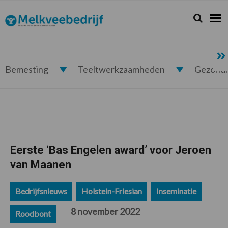
Spring
Door
Spring
Spring
naar
naar
naar
naar
Zoeken...
Zoek
Melkveebedrijf.nl
de
de
de
de
hoofdnavigatie
hoofd
eerste
voettekst
inhoud
sidebar
Bemesting
Teeltwerkzaamheden
Gezond
Eerste ‘Bas Engelen award’ voor Jeroen
van Maanen
Bedrijfsnieuws
Holstein-Friesian
Inseminatie
8 november 2022
Roodbont