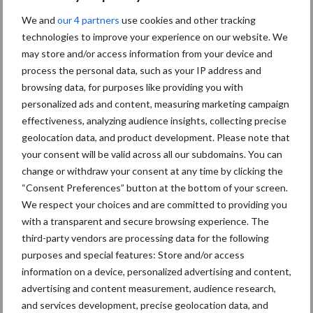
Van onze partner Heemskerk
We and
our 4 partners
use cookies and other tracking
DS opname uit ruwvoer
technologies to improve your experience on our website. We
omhoog
may store and/or access information from your device and
process the personal data, such as your IP address and
browsing data, for purposes like providing you with
Van onze partner Heemskerk
personalized ads and content, measuring marketing campaign
Waardevolle informatie zit
effectiveness, analyzing audience insights, collecting precise
van binnen!
geolocation data, and product development. Please note that
your consent will be valid across all our subdomains. You can
change or withdraw your consent at any time by clicking the
“Consent Preferences” button at the bottom of your screen.
Van onze partner Heemskerk
We respect your choices and are committed to providing you
Hamletdochters imponeren
with a transparent and secure browsing experience. The
third-party vendors are processing data for the following
purposes and special features: Store and/or access
information on a device, personalized advertising and content,
advertising and content measurement, audience research,
Themapagina's
and services development, precise geolocation data, and