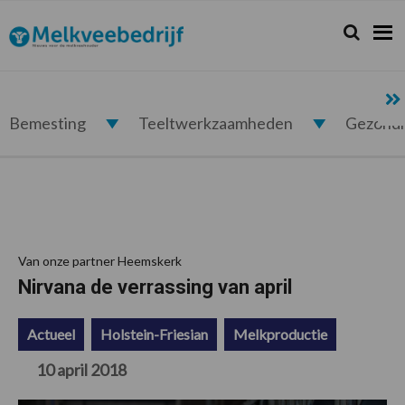
Spring
Door
Spring
Spring
naar
naar
naar
naar
Zoeken...
Zoek
Melkveebedrijf.nl
de
de
de
de
hoofdnavigatie
hoofd
eerste
voettekst
inhoud
sidebar
Bemesting
Teeltwerkzaamheden
Gezond
Van onze partner Heemskerk
Nirvana de verrassing van april
Actueel
Holstein-Friesian
Melkproductie
10 april 2018