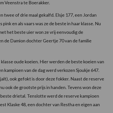
im Veenstra te Boerakker.
 twee of drie maal gekalfd. Elsje 177, een Jordan
 pink en als vaars was ze de beste in haar klasse. Nu
et het beste uier won ze vrij eenvoudig de
n de Damion dochter Geertje 70 van de familie
 klasse oude koeien. Hier werden de beste koeien van
een kampioen van de dag werd verkozen Sjoukje 647.
jalt), ook gefokt is door deze fokker. Naast de reserve
nu ook de grootste prijs in handen. Tevens won deze
et beste drietal. Tenslotte werd de reserve kampioen
est Klaske 48, een dochter van Restha en eigen aan