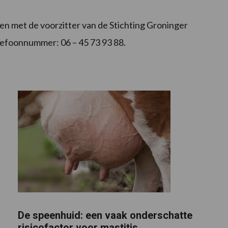
n met de voorzitter van de Stichting Groninger
lefoonnummer: 06 – 45 73 93 88.
De speenhuid: een vaak onderschatte
risicofactor voor mastitis