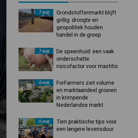
Sidebar
7 aug
Grondstoffenmarkt blijft
grillig: droogte en
geopolitiek houden
handel in de greep
7 aug
De speenhuid: een vaak
onderschatte
risicofactor voor mastitis
6 aug
ForFarmers ziet volume
en marktaandeel groeien
in krimpende
Nederlandse markt
6 aug
Tien praktische tips voor
een langere levensduur