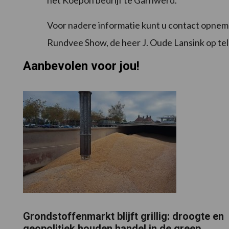
het Koepon bedrijf te Garnwerd.
Voor nadere informatie kunt u contact opneme
Rundvee Show, de heer J. Oude Lansink op te
Aanbevolen voor jou!
Grondstoffenmarkt blijft grillig: droogte en
geopolitiek houden handel in de greep