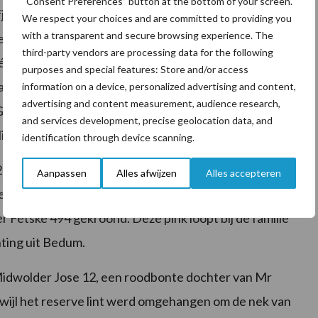
“Consent Preferences” button at the bottom of your screen.
lfjes werden voorgebracht door Matteo Borst en
We respect your choices and are committed to providing you
with a transparent and secure browsing experience. The
let ging de hoogste eer naar Bets 52, voorgebracht
third-party vendors are processing data for the following
én na beste in die categorie werd Donna 1. Dit kalf
purposes and special features: Store and/or access
ar van dit kalf is Simons te Westerlee. Het beste
information on a device, personalized advertising and content,
advertising and content measurement, audience research,
r Giezen uit Onderdendam. Het kalf heet Witter Thea
and services development, precise geolocation data, and
iekerk met haar kalfje Catrien 289.
identification through device scanning.
282, een Classic dochter in eigendom van de familie
Aanpassen
Alles afwijzen
Alles accepteren
bracht door Emma van der Helm. Als reserve
Fetske 494 gekroond. Deze pink loopt bij de familie
nting uit Bedum.
Midwolder Jose 12, een roodbonte dochter van Mr
rwijl het reserve lint werd omgehangen om de nek van