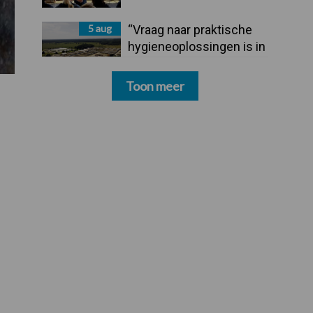
5 aug
“Vraag naar praktische
hygieneoplossingen is in
Polen groter dan ooit”
Toon meer