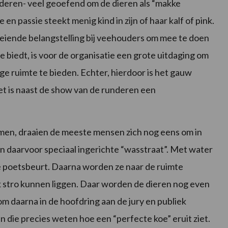
nderen- veel geoefend om de dieren als “makke
n passie steekt menig kind in zijn of haar kalf of pink.
oeiende belangstelling bij veehouders om mee te doen
biedt, is voor de organisatie een grote uitdaging om
ge ruimte te bieden. Echter, hierdoor is het gauw
 Het is naast de show van de runderen een
komen, draaien de meeste mensen zich nog eens om in
 daarvoor speciaal ingerichte “wasstraat”. Met water
 poetsbeurt. Daarna worden ze naar de ruimte
ak stro kunnen liggen. Daar worden de dieren nog even
om daarna in de hoofdring aan de jury en publiek
 die precies weten hoe een “perfecte koe” eruit ziet.