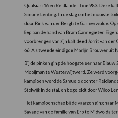
Qualsiasi 16 en Reidlander Tine 983. Deze ka
Simone Lenting. In de slag om het mooiste toi
door Rink van der Bergh te Garmerwolde. Op é
liep aan de hand van Bram Cannegieter. Eigena
voorbrengen van zijn kalf deed Jorrit van de
66. Als tweede eindigde Marlijn Brouwer uit N
Bij de pinken ging de hoogste eer naar Blauw 
Mooijman te Westerwijtwerd. Ze werd voorge
kampioen werd de Samuelo dochter Reidlander 
Stolwijk in de stal, en begeleidt door Wilco Le
Het kampioenschap bij de vaarzen ging naar 
Savage van de familie van Erp te Midwolda te