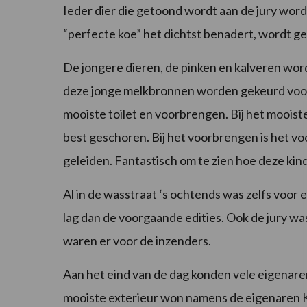
Ieder dier die getoond wordt aan de jury wor
“perfecte koe” het dichtst benadert, wordt 
De jongere dieren, de pinken en kalveren wor
deze jonge melkbronnen worden gekeurd voor h
mooiste toilet en voorbrengen. Bij het mooiste
best geschoren. Bij het voorbrengen is het voor
geleiden. Fantastisch om te zien hoe deze ki
Al in de wasstraat ‘s ochtends was zelfs voor 
lag dan de voorgaande edities. Ook de jury was
waren er voor de inzenders.
Aan het eind van de dag konden vele eigenaren 
mooiste exterieur won namens de eigenaren 