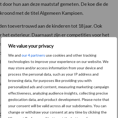
dt door hun aan deze maatstaf gemeten. De koe die de
gekroond met de titel Algemeen Kampioen.
den toevertrouwd aan de kinderen tot 18 jaar. Ook
et exterieur. Daarnaast zijn er competities voor het
 toilet gaat het erom welk kalfje het schoonst is en het
We value your privacy
 de begeleider de taak zijn of haar dier het best te
We and
our 4 partners
use cookies and other tracking
nderen omgaan met hun dieren.
technologies to improve your experience on our website. We
may store and/or access information from your device and
een leek te zien dat het niveau van de dieren nog hoger
process the personal data, such as your IP address and
browsing data, for purposes like providing you with
 vol lof over de kwaliteit. Veel lof en complimenten
personalized ads and content, measuring marketing campaign
effectiveness, analyzing audience insights, collecting precise
geolocation data, and product development. Please note that
ruimte maken in hun prijzenkast. Bij de strijd om het
your consent will be valid across all our subdomains. You can
change or withdraw your consent at any time by clicking the
Koepon te Garnwerd en Stolwijk te Bedum, Koepon Df