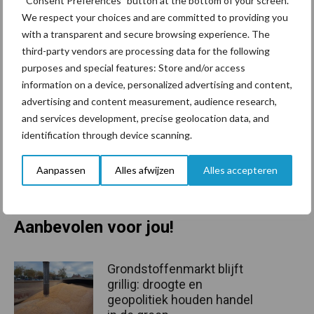
“Consent Preferences” button at the bottom of your screen.
worden dierlijke mestnormen gekoppeld aan de generieke
We respect your choices and are committed to providing you
fosfaatgebruiksnormen en zijn zo indirect opbrengst-gerelateerd
with a transparent and secure browsing experience. The
en dus bedrijfsspecifiek. Voor alle landbouwgrond wordt in het
third-party vendors are processing data for the following
voorstel dezelfde systematiek toegepast met als gevolg: minder
purposes and special features: Store and/or access
information on a device, personalized advertising and content,
regels en uitzonderingen.
advertising and content measurement, audience research,
In de BES-pilot, waaraan twintig VKA-leden meedoen, wordt
and services development, precise geolocation data, and
geëxperimenteerd met bemesting die is afgestemd op het
identification through device scanning.
opbrengend vermogen van de grond en gaat dus uit van
bedrijfseigen bemestingsnormen.
Aanpassen
Alles afwijzen
Alles accepteren
Bron:
Vruchtbare Kringloop Achterhoek
Aanbevolen voor jou!
Grondstoffenmarkt blijft
grillig: droogte en
geopolitiek houden handel