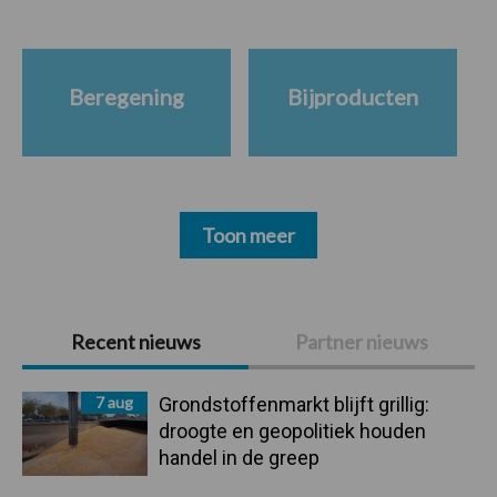
Beregening
Bijproducten
Toon meer
Primaire
Recent nieuws
Partner nieuws
Sidebar
7 aug
Grondstoffenmarkt blijft grillig:
droogte en geopolitiek houden
handel in de greep