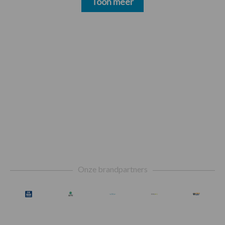
Toon meer
Footer
Onze brandpartners