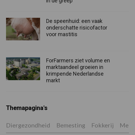
in de greep
De speenhuid: een vaak
onderschatte risicofactor
voor mastitis
ForFarmers ziet volume en
marktaandeel groeien in
krimpende Nederlandse
markt
Themapagina's
Diergezondheid
Bemesting
Fokkerij
Melkv