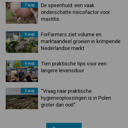
7 aug
De speenhuid: een vaak
onderschatte risicofactor voor
mastitis
6 aug
ForFarmers ziet volume en
marktaandeel groeien in krimpende
Nederlandse markt
6 aug
Tien praktische tips voor een
langere levensduur
5 aug
“Vraag naar praktische
hygieneoplossingen is in Polen
groter dan ooit”