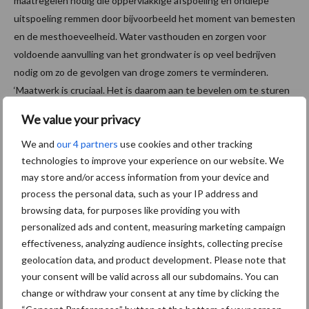
maatregelen nodig die oppervlakkige afspoeling en ondiepe
uitspoeling remmen door bijvoorbeeld het moment van bemesten
en de mesthoeveelheid. Water vasthouden en zorgen voor
voldoende aanvulling van het grondwater is op veel bedrijven
nodig om zo de gevolgen van droge zomers te verminderen.
‘Maatwerk is cruciaal. Het is daarom aan te bevelen om te sturen
op doelen in plaats van middelen en ondernemers de mogelijkheid
We value your privacy
te bieden om zelf maatwerkpakketten samen te stellen’, stelt
We and
our 4 partners
use cookies and other tracking
Ros.
technologies to improve your experience on our website. We
7e Actieprogramma Nitraat
may store and/or access information from your device and
process the personal data, such as your IP address and
browsing data, for purposes like providing you with
In de onlangs ingediende zienswijze op het 7e Actieprogramma
personalized ads and content, measuring marketing campaign
Nitraat van de VKA samen met Groeikracht (organisatie voor
effectiveness, analyzing audience insights, collecting precise
onderzoek en advies rondom ruwvoerteelt) en agro-
geolocation data, and product development. Please note that
innovatiecentrum De Marke is daarom ook gevraagd om een
your consent will be valid across all our subdomains. You can
bedrijfsspecifieke oplossing en maatwerk voor boeren aan te
change or withdraw your consent at any time by clicking the
geven. Met de aangedragen oplossing door de drie partijen