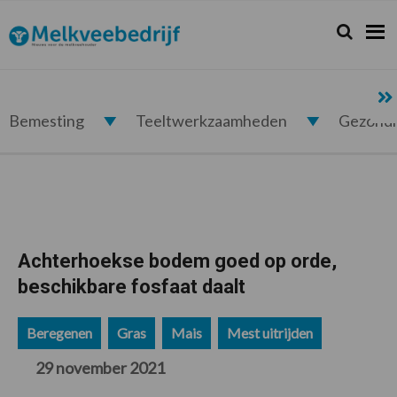
Spring
Door
Spring
Spring
naar
naar
naar
naar
Zoeken...
Zoek
Melkveebedrijf.nl
de
de
de
de
hoofdnavigatie
hoofd
eerste
voettekst
inhoud
sidebar
Bemesting
Teeltwerkzaamheden
Gezond
Achterhoekse bodem goed op orde,
beschikbare fosfaat daalt
Beregenen
Gras
Mais
Mest uitrijden
29 november 2021