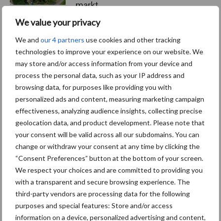
markt
We value your privacy
We and
our 4 partners
use cookies and other tracking
Themapagina's
technologies to improve your experience on our website. We
may store and/or access information from your device and
process the personal data, such as your IP address and
Diergezondheid
Bemesting
Fokkerij
Melkv
browsing data, for purposes like providing you with
personalized ads and content, measuring marketing campaign
effectiveness, analyzing audience insights, collecting precise
geolocation data, and product development. Please note that
your consent will be valid across all our subdomains. You can
Beregening
Bijproducten
change or withdraw your consent at any time by clicking the
“Consent Preferences” button at the bottom of your screen.
We respect your choices and are committed to providing you
with a transparent and secure browsing experience. The
third-party vendors are processing data for the following
Toon meer
purposes and special features: Store and/or access
information on a device, personalized advertising and content,