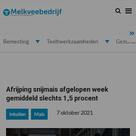
Spring
Door
Spring
Spring
naar
naar
naar
naar
Zoeken...
Zoek
Melkveebedrijf.nl
de
de
de
de
hoofdnavigatie
hoofd
eerste
voettekst
inhoud
sidebar
Bemesting
Teeltwerkzaamheden
Gezond
Afrijping snijmais afgelopen week
gemiddeld slechts 1,5 procent
7 oktober 2021
Inkuilen
Mais