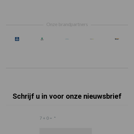
Footer
Onze brandpartners
Schrijf u in voor onze nieuwsbrief
7 + 0 =
*