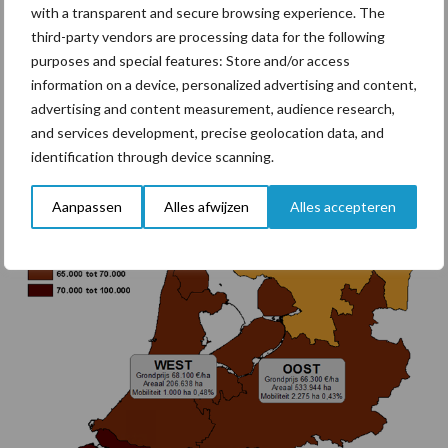
with a transparent and secure browsing experience. The
kwartalen (2019Q2-2020Q1). De relatieve grondmobiliteit over
third-party vendors are processing data for the following
de laatste 4 kwartalen komt uit op 2,0%, tegen 2,3% in dezelfde
purposes and special features: Store and/or access
periode het jaar daarvoor.
information on a device, personalized advertising and content,
advertising and content measurement, audience research,
.
and services development, precise geolocation data, and
identification through device scanning.
Aanpassen
Alles afwijzen
Alles accepteren