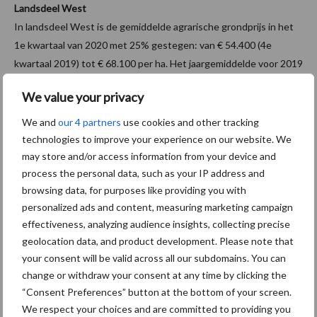
Landsdeel West
In landsdeel West is de gemiddelde agrarische grondprijs in het
1e kwartaal van 2020 met 25% gestegen: van € 54.400 (4e
kwartaal 2019) tot € 68.100 per ha. Het jaargemiddelde voor 2019
bedraagt € 57.200 per ha. De grondmobiliteit is in landsdeel West
We value your privacy
met 21% afgenomen: van 4.700 ha in de periode 2018Q2-
2019Q1 tot 3.700 ha over de laatste 4 kwartalen (2019Q2-
We and
our 4 partners
use cookies and other tracking
2020Q1). De relatieve grondmobiliteit over de laatste 4
technologies to improve your experience on our website. We
kwartalen komt uit op 1,8%, tegen 2,2% in dezelfde periode het
may store and/or access information from your device and
process the personal data, such as your IP address and
jaar daarvoor.
browsing data, for purposes like providing you with
Landsdeel Zuid
personalized ads and content, measuring marketing campaign
In landsdeel Zuid is de gemiddelde agrarische grondprijs in het 1e
effectiveness, analyzing audience insights, collecting precise
kwartaal van 2020 met 2% gestegen: van € 72.000 (4e kwartaal
geolocation data, and product development. Please note that
your consent will be valid across all our subdomains. You can
2019) tot € 73.500 per ha. Over heel 2019 ligt de gemiddelde
change or withdraw your consent at any time by clicking the
grondprijs op € 71.100 per ha. Het verhandeld areaal
“Consent Preferences” button at the bottom of your screen.
landbouwgrond is in landsdeel Zuid met 15% gedaald: van 10.900
We respect your choices and are committed to providing you
ha in de periode 2018Q2-2019Q1 tot 9.300 ha over de laatste 4