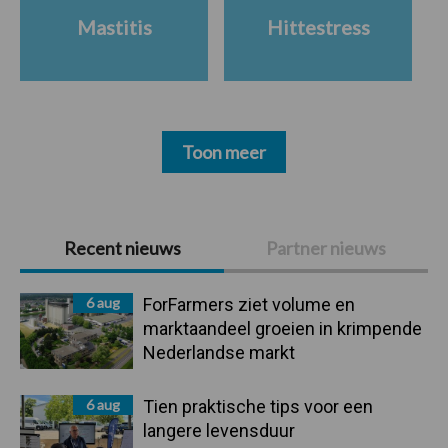
Mastitis
Hittestress
Toon meer
Primaire
Recent nieuws
Partner nieuws
Sidebar
6 aug
ForFarmers ziet volume en
marktaandeel groeien in krimpende
Nederlandse markt
6 aug
Tien praktische tips voor een
langere levensduur