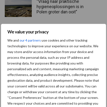
“Vraag naar praktische
hygieneoplossingen is in
Polen groter dan ooit”
We value your privacy
Drie Franse bedrijven over
de grens van 14.000
We and
our 4 partners
use cookies and other tracking
kilogram melk
technologies to improve your experience on our website. We
may store and/or access information from your device and
process the personal data, such as your IP address and
browsing data, for purposes like providing you with
Themapagina's
personalized ads and content, measuring marketing campaign
effectiveness, analyzing audience insights, collecting precise
geolocation data, and product development. Please note that
Diergezondheid
Bemesting
Fokkerij
Melkv
your consent will be valid across all our subdomains. You can
change or withdraw your consent at any time by clicking the
“Consent Preferences” button at the bottom of your screen.
We respect your choices and are committed to providing you