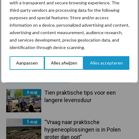
with a transparent and secure browsing experience. The
Beregening
Bijproducten
third-party vendors are processing data for the following
purposes and special features: Store and/or access
information on a device, personalized advertising and content,
advertising and content measurement, audience research,
and services development, precise geolocation data, and
Toon meer
identification through device scanning.
Aanpassen
Alles afwijzen
Alles accepteren
Primaire
Recent nieuws
Partner nieuws
Sidebar
6 aug
Tien praktische tips voor een
langere levensduur
5 aug
“Vraag naar praktische
hygieneoplossingen is in Polen
groter dan ooit”