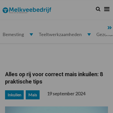
Spring
Door
Spring
Spring
naar
naar
naar
naar
Zoeken...
Zoek
Melkveebedrijf.nl
de
de
de
de
hoofdnavigatie
hoofd
eerste
voettekst
inhoud
sidebar
Bemesting
Teeltwerkzaamheden
Gezond
Alles op rij voor correct mais inkuilen: 8
praktische tips
19 september 2024
Inkuilen
Mais