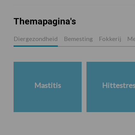
Themapagina's
Diergezondheid
Bemesting
Fokkerij
Me
Mastitis
Hittestre