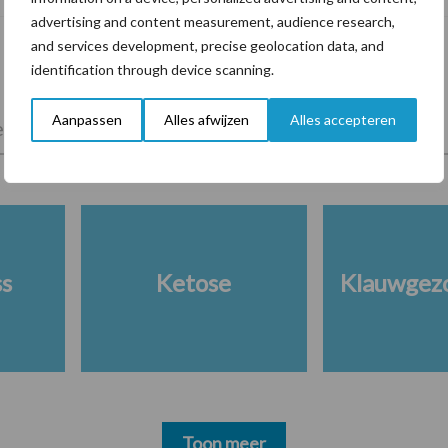
advertising and content measurement, audience research,
and services development, precise geolocation data, and
identification through device scanning.
Aanpassen
Alles afwijzen
Alles accepteren
lkveebedrijf
Veevoer
Wet en regelgeving
ss
Ketose
Klauwgez
Toon meer