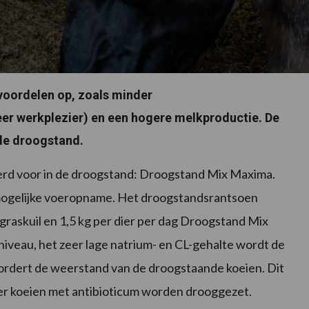
 voordelen op, zoals minder
r werkplezier) en een hogere melkproductie. De
 de droogstand.
rd voor in de droogstand: Droogstand Mix Maxima.
g mogelijke voeropname. Het droogstandsrantsoen
 graskuil en 1,5 kg per dier per dag Droogstand Mix
iveau, het zeer lage natrium- en CL-gehalte wordt de
ordert de weerstand van de droogstaande koeien. Dit
der koeien met antibioticum worden drooggezet.