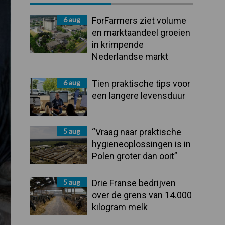
Sidebar
6 aug
ForFarmers ziet volume
en marktaandeel groeien
in krimpende
Nederlandse markt
6 aug
Tien praktische tips voor
een langere levensduur
5 aug
“Vraag naar praktische
hygieneoplossingen is in
Polen groter dan ooit”
5 aug
Drie Franse bedrijven
over de grens van 14.000
kilogram melk