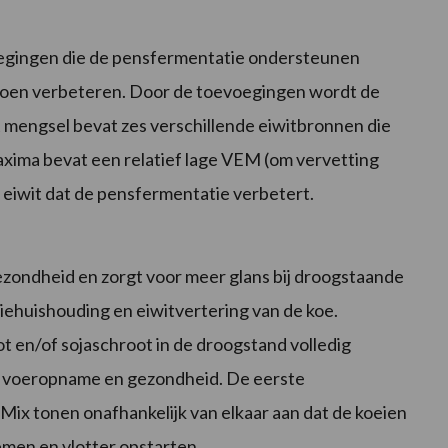
egingen die de pensfermentatie ondersteunen
tsoen verbeteren. Door de toevoegingen wordt de
 mengsel bevat zes verschillende eiwitbronnen die
axima bevat een relatief lage VEM (om vervetting
 eiwit dat de pensfermentatie verbetert.
ondheid en zorgt voor meer glans bij droogstaande
giehuishouding en eiwitvertering van de koe.
 en/of sojaschroot in de droogstand volledig
 voeropname en gezondheid. De eerste
ix tonen onafhankelijk van elkaar aan dat de koeien
emen en vlotter opstarten.