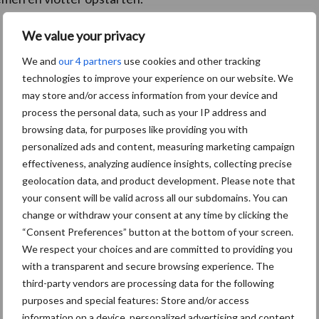
We value your privacy
We and
our 4 partners
use cookies and other tracking
technologies to improve your experience on our website. We
may store and/or access information from your device and
process the personal data, such as your IP address and
browsing data, for purposes like providing you with
personalized ads and content, measuring marketing campaign
effectiveness, analyzing audience insights, collecting precise
geolocation data, and product development. Please note that
your consent will be valid across all our subdomains. You can
change or withdraw your consent at any time by clicking the
“Consent Preferences” button at the bottom of your screen.
We respect your choices and are committed to providing you
with a transparent and secure browsing experience. The
third-party vendors are processing data for the following
Tien praktische tips voor een langere
purposes and special features: Store and/or access
levensduur
information on a device, personalized advertising and content,