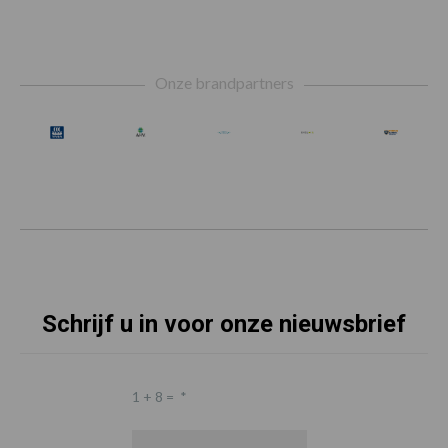
Footer
Onze brandpartners
Schrijf u in voor onze nieuwsbrief
1 + 8 =
*