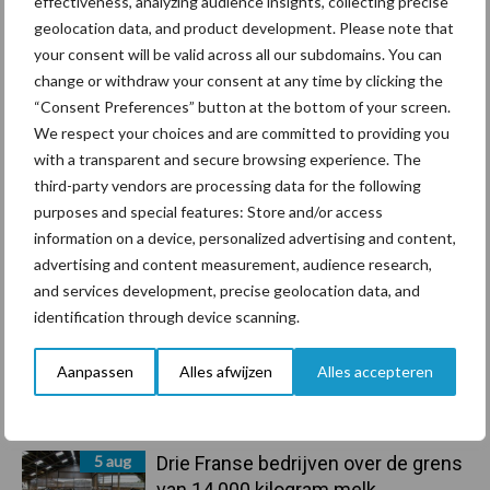
effectiveness, analyzing audience insights, collecting precise
geolocation data, and product development. Please note that
your consent will be valid across all our subdomains. You can
Primaire
Recent nieuws
Partner nieuws
change or withdraw your consent at any time by clicking the
Sidebar
“Consent Preferences” button at the bottom of your screen.
We respect your choices and are committed to providing you
6 aug
ForFarmers ziet volume en
with a transparent and secure browsing experience. The
marktaandeel groeien in krimpende
third-party vendors are processing data for the following
Nederlandse markt
purposes and special features: Store and/or access
information on a device, personalized advertising and content,
6 aug
Tien praktische tips voor een
advertising and content measurement, audience research,
langere levensduur
and services development, precise geolocation data, and
identification through device scanning.
5 aug
“Vraag naar praktische
Aanpassen
Alles afwijzen
Alles accepteren
hygieneoplossingen is in Polen
groter dan ooit”
5 aug
Drie Franse bedrijven over de grens
van 14.000 kilogram melk