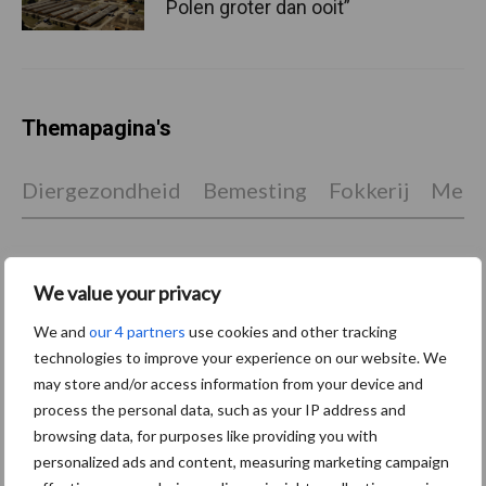
Polen groter dan ooit”
Themapagina's
Diergezondheid
Bemesting
Fokkerij
Melkv
We value your privacy
Beregening
Bijproducten
We and
our 4 partners
use cookies and other tracking
technologies to improve your experience on our website. We
may store and/or access information from your device and
process the personal data, such as your IP address and
browsing data, for purposes like providing you with
Toon meer
personalized ads and content, measuring marketing campaign