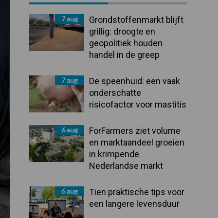
Sidebar
7 aug
Grondstoffenmarkt blijft
grillig: droogte en
geopolitiek houden
handel in de greep
7 aug
De speenhuid: een vaak
onderschatte
risicofactor voor mastitis
6 aug
ForFarmers ziet volume
en marktaandeel groeien
in krimpende
Nederlandse markt
6 aug
Tien praktische tips voor
een langere levensduur