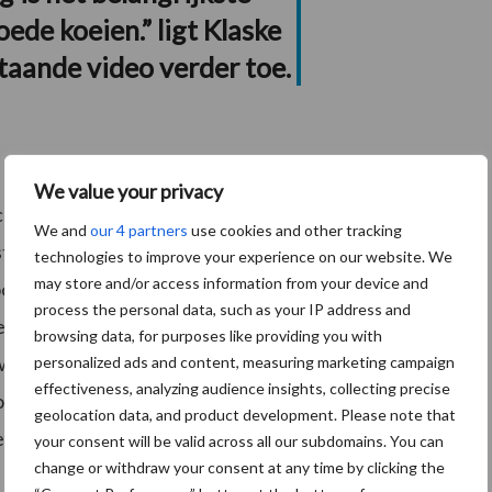
ede koeien.” ligt Klaske
taande video verder toe.
We value your privacy
che ondernemingen sleufsilo’s. Onze sleufsilo’s
We and
our 4 partners
use cookies and other tracking
 betonkwaliteit en hoogste zichtklasse die
technologies to improve your experience on our website. We
may store and/or access information from your device and
ok minimaal 15 jaar garantie en heeft de sleufsilo een
process the personal data, such as your IP address and
e oplossing voor u staat voor ons voorop, daarom komt
browsing data, for purposes like providing you with
uw situatie door te nemen. Mocht u na het plaatsen nog
personalized ads and content, measuring marketing campaign
effectiveness, analyzing audience insights, collecting precise
 u klaar. Wanneer het nodig is komen wij gewoon bij u
geolocation data, and product development. Please note that
eton.
your consent will be valid across all our subdomains. You can
change or withdraw your consent at any time by clicking the