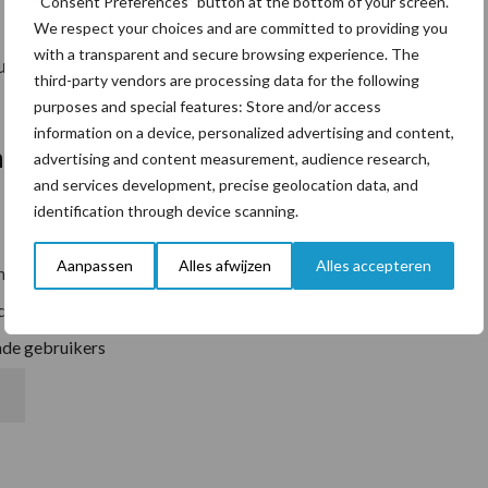
“Consent Preferences” button at the bottom of your screen.
We respect your choices and are committed to providing you
with a transparent and secure browsing experience. The
gurator, ontdek alle mogelijkheden en vraag een
third-party vendors are processing data for the following
purposes and special features: Store and/or access
information on a device, personalized advertising and content,
n
advertising and content measurement, audience research,
and services development, precise geolocation data, and
identification through device scanning.
Aanpassen
Alles afwijzen
Alles accepteren
n?
ificatiesn demonstratie
nde gebruikers