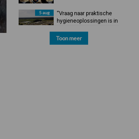
5 aug
“Vraag naar praktische
hygieneoplossingen is in
Polen groter dan ooit”
Toon meer