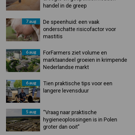
handel in de greep
7 aug
De speenhuid: een vaak
onderschatte risicofactor voor
mastitis
6 aug
ForFarmers ziet volume en
marktaandeel groeien in krimpende
Nederlandse markt
6 aug
Tien praktische tips voor een
langere levensduur
5 aug
“Vraag naar praktische
hygieneoplossingen is in Polen
groter dan ooit”