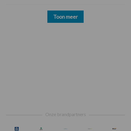
Toon meer
Footer
Onze brandpartners