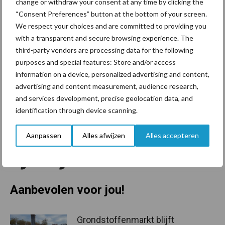
van privé-initiatieven in bepaalde ontwikkelingsregio’s door het
change or withdraw your consent at any time by clicking the
“Consent Preferences” button at the bottom of your screen.
geven subsidies en vrijstelling van belasting.
We respect your choices and are committed to providing you
Wilt u het gehele
with a transparent and secure browsing experience. The
third-party vendors are processing data for the following
artikel lezen? klik hier
purposes and special features: Store and/or access
information on a device, personalized advertising and content,
en vraag een
advertising and content measurement, audience research,
and services development, precise geolocation data, and
proefnummer aan of
identification through device scanning.
maak gebruik van ons
Aanpassen
Alles afwijzen
Alles accepteren
tijdelijke actietarief!
Aanbevolen voor jou!
Grondstoffenmarkt blijft