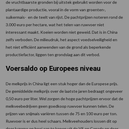
de vruchtbaarste gronden bij uitstek gebruikt worden voor de
plantaardige productie, vooral in de vorm van groenten-,
suikermais- en de teelt van rijst. De pachtprijzen noteren rond de
3.000 euro per hectare, wat het telen van ruwvoer niet
interessant maakt. Koeien worden niet geweid. Dat is in China
zelfs verboden. De milieudruk, het aspect voedselveiligheid en
het niet efficiënt aanwenden van de grond als beperkende
productiefactor, liggen ten grondslag aan dit verbod.
Voersaldo op Europees niveau
De melkprijs in China ligt een stuk hoger dan de Europese prijs.
De gemiddelde melkprijs over de laatste jaren bedraagt ongeveer
0,50 euro per liter. Wel zorgen de hoge pachtprijzen ervoor dat de
melkveebedrijven geen goedkoop ruwvoer kunnen telen. De
prijzen van snijmais variëren tussen de 75 en 100 euro per ton.
Ruwvoer is er dus heel schaars. Melkveehouders lossen dit op
door luzerne en hooi aan te kopen uit de VS en Canada en door