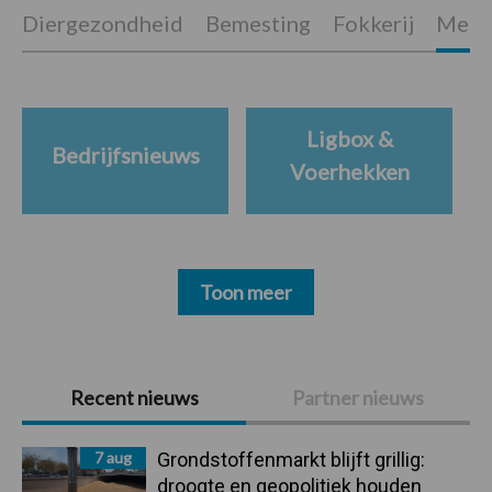
Diergezondheid
Bemesting
Fokkerij
Melkv
Ligbox &
Bedrijfsnieuws
Voerhekken
Toon meer
Primaire
Recent nieuws
Partner nieuws
Sidebar
7 aug
Grondstoffenmarkt blijft grillig:
droogte en geopolitiek houden