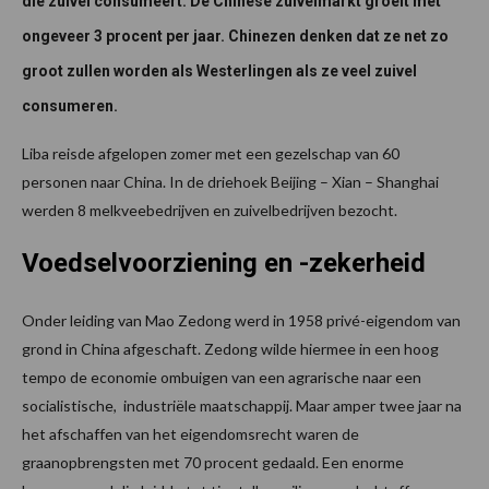
die zuivel consumeert. De Chinese zuivelmarkt groeit met
ongeveer 3 procent per jaar. Chinezen denken dat ze net zo
groot zullen worden als Westerlingen als ze veel zuivel
consumeren.
Liba reisde afgelopen zomer met een gezelschap van 60
personen naar China. In de driehoek Beijing – Xian – Shanghai
werden 8 melkveebedrijven en zuivelbedrijven bezocht.
Voedselvoorziening en -zekerheid
Onder leiding van Mao Zedong werd in 1958 privé-eigendom van
grond in China afgeschaft. Zedong wilde hiermee in een hoog
tempo de economie ombuigen van een agrarische naar een
socialistische, industriële maatschappij. Maar amper twee jaar na
het afschaffen van het eigendomsrecht waren de
graanopbrengsten met 70 procent gedaald. Een enorme