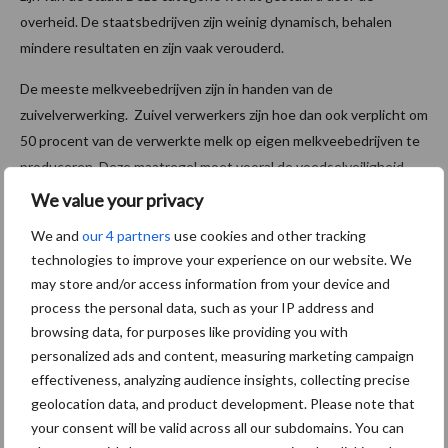
overheid. De staatsbedrijven zijn weinig dynamisch, behalen
mindere resultaten en zijn vaak verouderd.
De meeste melkveebedrijven zijn in handen van de
zuivelverwerking. Zuivel verwerkers zijn hoe dan ook verplicht om
50 procent van de verwerkte melk op eigen melkveebedrijven te
produceren. Deze maatregel moet vooral de voedselveiligheid
garanderen. Deze zuivelondernemingen verwerken de melk tot
We value your privacy
drinkmelk, drinkyoghurt, babymelkpoeder of ijs. Er wordt geen
We and
our 4 partners
use cookies and other tracking
kaas geproduceerd. Chinezen vinden kaas namelijk niet lekker.
technologies to improve your experience on our website. We
Deze categorie bedrijven is jong, modern en vaak gestoeld op
may store and/or access information from your device and
een Amerikaans geïnspireerde opzet.
process the personal data, such as your IP address and
browsing data, for purposes like providing you with
De groep
personalized ads and content, measuring marketing campaign
effectiveness, analyzing audience insights, collecting precise
privébedrijven omvat tot op heden slechts een minderheid van
geolocation data, and product development. Please note that
de melkveebedrijven. Wel stimuleert de overheid de ontwikkeling
your consent will be valid across all our subdomains. You can