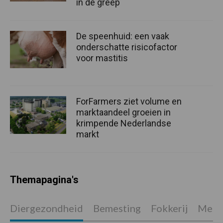
in de greep
De speenhuid: een vaak
onderschatte risicofactor
voor mastitis
ForFarmers ziet volume en
marktaandeel groeien in
krimpende Nederlandse
markt
Themapagina's
Diergezondheid
Bemesting
Fokkerij
Melkv