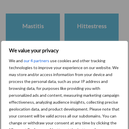
Mastitis
Hittestress
We value your privacy
We and
our 4 partners
use cookies and other tracking
Toon meer
technologies to improve your experience on our website. We
may store and/or access information from your device and
process the personal data, such as your IP address and
Primaire
browsing data, for purposes like providing you with
Recent nieuws
Partner nieuws
personalized ads and content, measuring marketing campaign
Sidebar
effectiveness, analyzing audience insights, collecting precise
7 aug
Grondstoffenmarkt blijft grillig:
geolocation data, and product development. Please note that
droogte en geopolitiek houden
your consent will be valid across all our subdomains. You can
handel in de greep
change or withdraw your consent at any time by clicking the