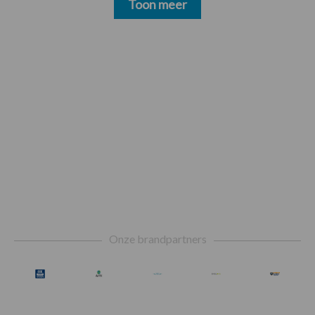
Toon meer
Footer
Onze brandpartners