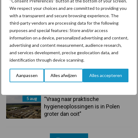
“Consent Preferences” button at the bottom of your screen.
7 aug
De speenhuid: een vaak
We respect your choices and are committed to providing you
onderschatte risicofactor voor
with a transparent and secure browsing experience. The
mastitis
third-party vendors are processing data for the following
purposes and special features: Store and/or access
6 aug
ForFarmers ziet volume en
information on a device, personalized advertising and content,
marktaandeel groeien in krimpende
advertising and content measurement, audience research,
Nederlandse markt
and services development, precise geolocation data, and
identification through device scanning.
6 aug
Tien praktische tips voor een
Aanpassen
Alles afwijzen
Alles accepteren
langere levensduur
5 aug
“Vraag naar praktische
hygieneoplossingen is in Polen
groter dan ooit”