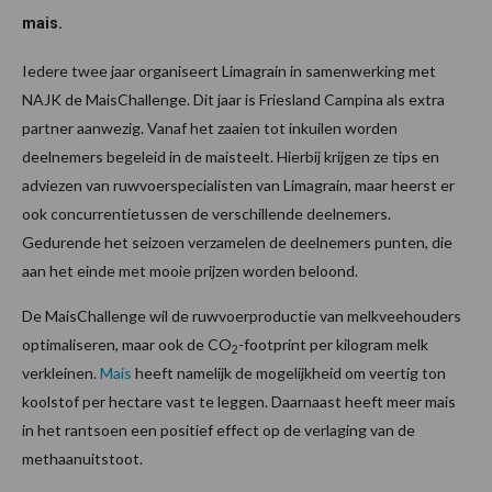
mais.
Iedere twee jaar organiseert Limagrain in samenwerking met
NAJK de MaisChallenge. Dit jaar is Friesland Campina als extra
partner aanwezig. Vanaf het zaaien tot inkuilen worden
deelnemers begeleid in de maisteelt. Hierbij krijgen ze tips en
adviezen van ruwvoerspecialisten van Limagrain, maar heerst er
ook concurrentietussen de verschillende deelnemers.
Gedurende het seizoen verzamelen de deelnemers punten, die
aan het einde met mooie prijzen worden beloond.
De MaisChallenge wil de ruwvoerproductie van melkveehouders
optimaliseren, maar ook de CO
-footprint per kilogram melk
2
verkleinen.
Mais
heeft namelijk de mogelijkheid om veertig ton
koolstof per hectare vast te leggen. Daarnaast heeft meer mais
in het rantsoen een positief effect op de verlaging van de
methaanuitstoot.