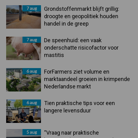
Sidebar
7 aug
Grondstoffenmarkt blijft grillig:
droogte en geopolitiek houden
handel in de greep
7 aug
De speenhuid: een vaak
onderschatte risicofactor voor
mastitis
6 aug
ForFarmers ziet volume en
marktaandeel groeien in krimpende
Nederlandse markt
6 aug
Tien praktische tips voor een
langere levensduur
5 aug
“Vraag naar praktische