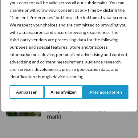
your consent will be valid across all our subdomains. You can
change or withdraw your consent at any time by clicking the
Grondstoffenmarkt blijft
“Consent Preferences” button at the bottom of your screen.
grillig: droogte en
We respect your choices and are committed to providing you
geopolitiek houden handel
with a transparent and secure browsing experience. The
in de greep
third-party vendors are processing data for the following
purposes and special features: Store and/or access
information on a device, personalized advertising and content,
De speenhuid: een vaak
advertising and content measurement, audience research,
onderschatte risicofactor
voor mastitis
and services development, precise geolocation data, and
identification through device scanning.
Aanpassen
Alles afwijzen
Alles accepteren
ForFarmers ziet volume en
marktaandeel groeien in
krimpende Nederlandse
markt