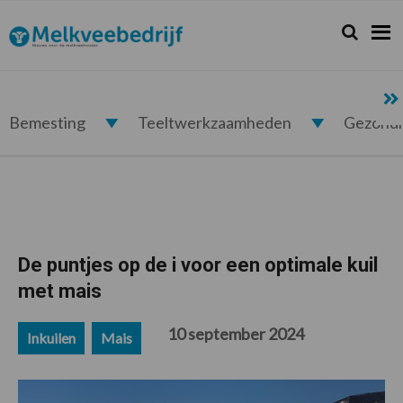
Spring
Door
Spring
Spring
naar
naar
naar
naar
Zoeken...
Zoek
Melkveebedrijf.nl
de
de
de
de
hoofdnavigatie
hoofd
eerste
voettekst
inhoud
sidebar
Bemesting
Teeltwerkzaamheden
Gezond
De puntjes op de i voor een optimale kuil
met mais
10 september 2024
Inkuilen
Mais