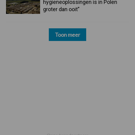
hygieneoplossingen is in Polen
groter dan ooit”
Toon meer
Footer