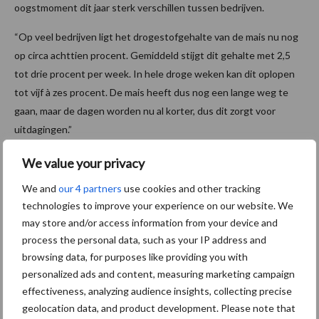
oogstmoment dit jaar sterk verschillen tussen bedrijven.
“Op veel bedrijven ligt het drogestofgehalte van de mais nu nog
op circa achttien procent. Gemiddeld stijgt dit gehalte met 2,5
tot drie procent per week. In hele droge weken kan dit oplopen
tot vijf à zes procent. De mais heeft dus nog een lange weg te
gaan, maar de dagen worden nu al korter, dus dit zorgt voor
uitdagingen.”
Ter Maat adviseert om regelmatig je mais in te gaan om te kijken
We value your privacy
hoe ver het gewas is. Na 15 oktober zijn de dagen zo kort dat de
We and
our 4 partners
use cookies and other tracking
mais overgaat in een rustfase, waarbij er geen nieuwe suikers
technologies to improve your experience on our website. We
meer worden omgezet in zetmeel. “Het gewas droogt dan alleen
may store and/or access information from your device and
nog maar in, dus dit draagt niet meer bij aan het verhogen van je
process the personal data, such as your IP address and
voederwaarde.”
browsing data, for purposes like providing you with
personalized ads and content, measuring marketing campaign
Tekst en beeld: Kim Sjoers
effectiveness, analyzing audience insights, collecting precise
Aanbevolen voor jou!
geolocation data, and product development. Please note that