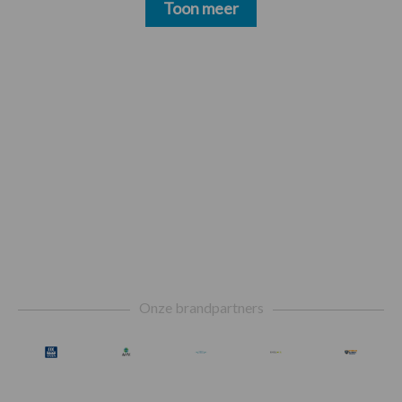
Toon meer
Footer
Onze brandpartners