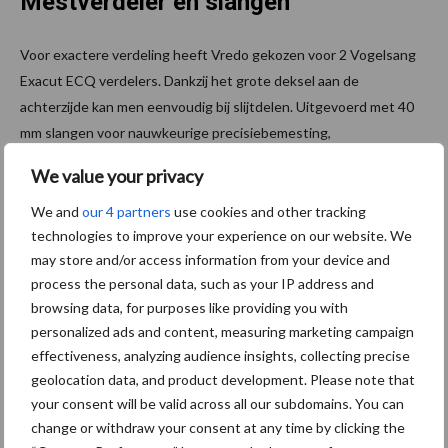
Mestverdeler en slangen
Voor exactere verdeling heeft Vredo gekozen voor 2 Vogelsang
Exacut ECQ verdelers. Dankzij het grote deksel aan de
achterzijde kan men eenvoudig bij slijtdelen. Uitgevoerd met 40
mm slangen voor nauwkeurige precisiebemesting,
gewichtsreductie en langere levensduur.
We value your privacy
We and
our 4 partners
use cookies and other tracking
technologies to improve your experience on our website. We
may store and/or access information from your device and
process the personal data, such as your IP address and
browsing data, for purposes like providing you with
personalized ads and content, measuring marketing campaign
effectiveness, analyzing audience insights, collecting precise
geolocation data, and product development. Please note that
your consent will be valid across all our subdomains. You can
change or withdraw your consent at any time by clicking the