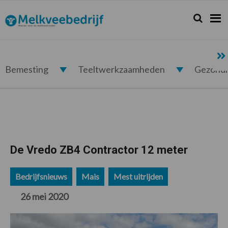
Spring
Door
Spring
Spring
naar
naar
naar
naar
Zoeken...
Zoek
Melkveebedrijf.nl
de
de
de
de
hoofdnavigatie
hoofd
eerste
voettekst
inhoud
sidebar
Bemesting
Teeltwerkzaamheden
Gezond
De Vredo ZB4 Contractor 12 meter
Bedrijfsnieuws
Mais
Mest uitrijden
26 mei 2020