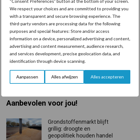
“Consent Preferences” button at the bottom of your screen.
We respect your choices and are committed to providing you
De Vredo ZB4 contractor serie is hiermee klaar voor de toekomst.
with a transparent and secure browsing experience. The
Met de vertrouwde en bewezen zodenbemestertechniek draagt
third-party vendors are processing data for the following
het zorg voor een efficiënte mestafgifte en maximale
purposes and special features: Store and/or access
stikstofopname
information on a device, personalized advertising and content,
door de wortels van het (gras)gewas. Dankzij de aanzienlijke
advertising and content measurement, audience research,
gewichtsbesparing, onderhoudskostenreductie en bewezen
and services development, precise geolocation data, and
restwaarde is de ZB4 Contractor niet alleen dankzij zijn
identification through device scanning.
eenvoudige en onderhoudsvrije werking maar ook commercieel
Aanpassen
Alles afwijzen
Alles accepteren
zeer interessant voor de Loonwerker.
Bron:
Vredo Dodewaard B.V.
Aanbevolen voor jou!
Grondstoffenmarkt blijft
grillig: droogte en
geopolitiek houden handel