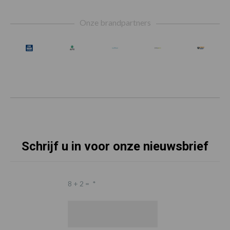
Footer
Onze brandpartners
Schrijf u in voor onze nieuwsbrief
8 + 2 =
*