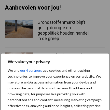
Aanbevolen voor jou!
Grondstoffenmarkt blijft
grillig: droogte en
geopolitiek houden handel
in de greep
De speenhuid: een vaak
onderschatte risicofactor
We value your privacy
voor mastitis
We and
our 4 partners
use cookies and other tracking
technologies to improve your experience on our website. We
may store and/or access information from your device and
ForFarmers ziet volume en
process the personal data, such as your IP address and
marktaandeel groeien in
browsing data, for purposes like providing you with
krimpende Nederlandse
personalized ads and content, measuring marketing campaign
markt
effectiveness, analyzing audience insights, collecting precise