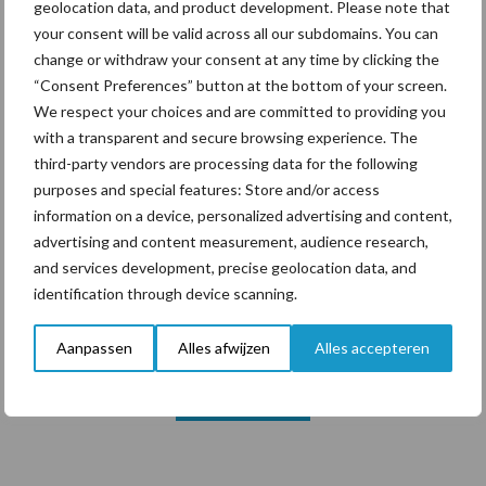
geolocation data, and product development. Please note that
your consent will be valid across all our subdomains. You can
change or withdraw your consent at any time by clicking the
Themapagina's
“Consent Preferences” button at the bottom of your screen.
We respect your choices and are committed to providing you
Diergezondheid
Bemesting
Fokkerij
Melkv
with a transparent and secure browsing experience. The
third-party vendors are processing data for the following
purposes and special features: Store and/or access
information on a device, personalized advertising and content,
advertising and content measurement, audience research,
Beregening
Bijproducten
and services development, precise geolocation data, and
identification through device scanning.
Aanpassen
Alles afwijzen
Alles accepteren
Toon meer