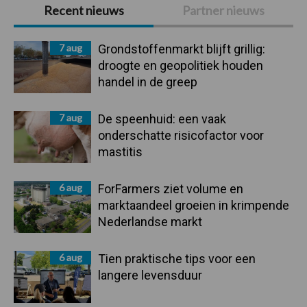
Primaire
Recent nieuws
Partner nieuws
Sidebar
7 aug
Grondstoffenmarkt blijft grillig:
droogte en geopolitiek houden
handel in de greep
7 aug
De speenhuid: een vaak
onderschatte risicofactor voor
mastitis
6 aug
ForFarmers ziet volume en
marktaandeel groeien in krimpende
Nederlandse markt
6 aug
Tien praktische tips voor een
langere levensduur