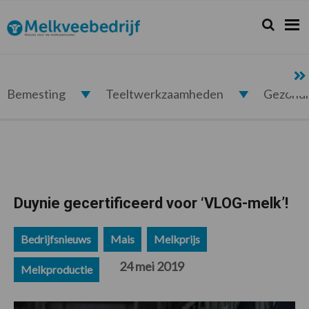
Spring
Door
Spring
Spring
naar
naar
naar
naar
Zoeken...
Zoek
Melkveebedrijf.nl
de
de
de
de
hoofdnavigatie
hoofd
eerste
voettekst
inhoud
sidebar
Bemesting
Teeltwerkzaamheden
Gezond
Duynie gecertificeerd voor ‘VLOG-melk’!
Bedrijfsnieuws
Mais
Melkprijs
24 mei 2019
Melkproductie