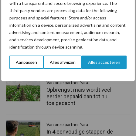
with a transparent and secure browsing experience. The
Via
deze link
kunt u via de website van Yara een offerte*
third-party vendors are processing data for the following
aanvragen. Kiest u voor een korrel- en bladmeststof voor
purposes and special features: Store and/or access
minimaal 15 hectare, dan krijgt uit voor 3 hectare (10 liter)
information on a device, personalized advertising and content,
YaraVita bladmeststof cadeau.
advertising and content measurement, audience research,
and services development, precise geolocation data, and
*De offerte wordt uitgebracht door een partner van Yara en niet
identification through device scanning.
door Yara zelf.
Aanpassen
Alles afwijzen
Alles accepteren
Aanbevolen voor jou!
P
S
Van onze partner Yara
Opbrengst mais wordt veel
eerder bepaald dan tot nu
toe gedacht
Van onze partner Yara
In 4 eenvoudige stappen de