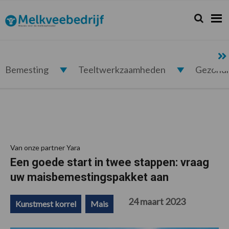
Spring
Door
Spring
Spring
naar
naar
naar
naar
Zoeken...
Zoek
Melkveebedrijf.nl
de
de
de
de
hoofdnavigatie
hoofd
eerste
voettekst
inhoud
sidebar
Bemesting
Teeltwerkzaamheden
Gezond
Van onze partner Yara
Een goede start in twee stappen: vraag
uw maisbemestingspakket aan
24 maart 2023
Kunstmest korrel
Mais