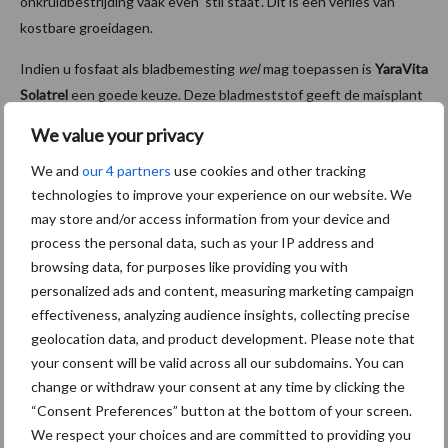
onkruidbestrijding vaak even ‘stil staat’. Dit is een verlies van
kostbare groeidagen.
Indien u fosfaat als bladbemesting
wel
mag toepassen is
YaraVita
Solatrel
een goede keuze. Deze bladmeststof geeft de maisplant
een echte boost van energie om daarmee een moeilijke periode
We value your privacy
goed door te komen.
We and
our 4 partners
use cookies and other tracking
Mag fosfaat als bladbemesting op uw bedrijf
niet
worden
technologies to improve your experience on our website. We
toegepast, dan is
YaraVita Biotrac
de beste keuze als
may store and/or access information from your device and
bladmeststof. Deze biostimulant heeft zich in verschillende
process the personal data, such as your IP address and
proeven bewezen om mais door moeilijke perioden heen te
browsing data, for purposes like providing you with
personalized ads and content, measuring marketing campaign
slepen en zo de basis te leggen voor een hogere opbrengst. De
effectiveness, analyzing audience insights, collecting precise
bioactieve verbindingen zijn in dit product gecombineerd met een
geolocation data, and product development. Please note that
mix van borium, kalium en zink. Dit maakt de plant aanzienlijk
your consent will be valid across all our subdomains. You can
weerbaarder.
change or withdraw your consent at any time by clicking the
“Consent Preferences” button at the bottom of your screen.
Maisbemestingspakket
We respect your choices and are committed to providing you