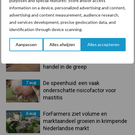
purposes and special features: Store and/or access
Toon meer
information on a device, personalized advertising and content,
advertising and content measurement, audience research,
and services development, precise geolocation data, and
identification through device scanning.
Primaire
Recent nieuws
Partner nieuws
Sidebar
Aanpassen
Alles afwijzen
Alles accepteren
7 aug
Grondstoffenmarkt blijft grillig:
droogte en geopolitiek houden
handel in de greep
7 aug
De speenhuid: een vaak
onderschatte risicofactor voor
mastitis
6 aug
ForFarmers ziet volume en
marktaandeel groeien in krimpende
Nederlandse markt