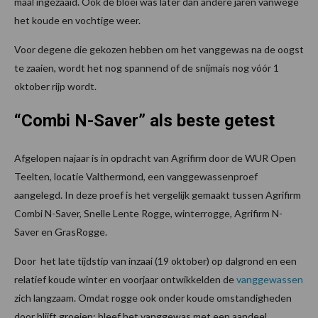
maal ingezaaid. Ook de bloei was later dan andere jaren vanwege
het koude en vochtige weer.
Voor degene die gekozen hebben om het vanggewas na de oogst
te zaaien, wordt het nog spannend of de snijmais nog vóór 1
oktober rijp wordt.
“Combi N-Saver” als beste getest
Afgelopen najaar is in opdracht van Agrifirm door de WUR Open
Teelten, locatie Valthermond, een vanggewassenproef
aangelegd. In deze proef is het vergelijk gemaakt tussen Agrifirm
Combi N-Saver, Snelle Lente Rogge, winterrogge, Agrifirm N-
Saver en GrasRogge.
Door het late tijdstip van inzaai (19 oktober) op dalgrond en een
relatief koude winter en voorjaar ontwikkelden de
vanggewassen
zich langzaam. Omdat rogge ook onder koude omstandigheden
door blijft groeien; bleef het vanggewas met een aandeel