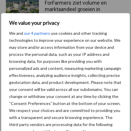
ForFarmers ziet volume en
marktaandeel groeien in
krimpende Nederlandse
markt
We value your privacy
We and
our 4 partners
use cookies and other tracking
technologies to improve your experience on our website. We
may store and/or access information from your device and
Themapagina's
process the personal data, such as your IP address and
browsing data, for purposes like providing you with
Diergezondheid
Bemesting
Fokkerij
Melkv
personalized ads and content, measuring marketing campaign
effectiveness, analyzing audience insights, collecting precise
geolocation data, and product development. Please note that
your consent will be valid across all our subdomains. You can
change or withdraw your consent at any time by clicking the
Beregening
Bijproducten
“Consent Preferences” button at the bottom of your screen.
We respect your choices and are committed to providing you
with a transparent and secure browsing experience. The
third-party vendors are processing data for the following