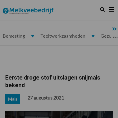
Spring
Door
Spring
Spring
naar
naar
naar
naar
Zoeken...
Zoek
Melkveebedrijf.nl
de
de
de
de
hoofdnavigatie
hoofd
eerste
voettekst
inhoud
sidebar
Bemesting
Teeltwerkzaamheden
Gezond
Eerste droge stof uitslagen snijmais
bekend
27 augustus 2021
Mais