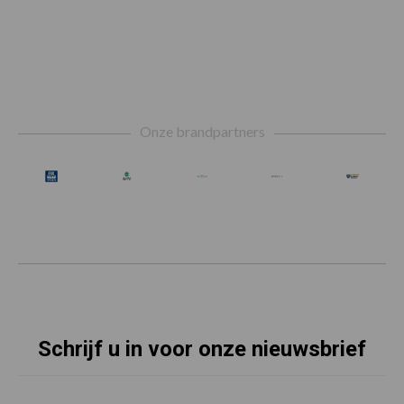
Footer
Onze brandpartners
Schrijf u in voor onze nieuwsbrief