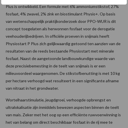
Plus is ontwikkeld. Een formule met 6% ammoniumstikstof, 27%
fosfaat, 4% zwavel, 2% zink en biostimulant Physio+. Op basis
van wetenschappelijk praktijkonderzoek door PPO-WUR is dit
concept toegelaten als herwonnen fosfaat voor de derogatie
veehouderijbedrijven. In officiële proeven in snijmais heeft
Physiostart P Plus zich gelijkwaardig getoond ten aanzien van de
resultaten van de reeds bestaande Physiostart met minerale
fosfaat. Naast de aangetoonde landbouwkundige waarde van
deze precisiebemesting in de teelt van snijmais is er een
milieuvoordeel waargenomen. De stikstofbenutting is met 10 kg
per hectare verhoogd wat resulteert in een significante afname
van nitraat in het grondwater.
Wortelhaarstimulatie, jeugdgroei, verhoogde opbrengst en
ultralokalisatie zijn inmiddels bewezen aspecten binnen de teelt
van mais. Zeker met het oog op een efficiënte ruwvoerwinning is
het van belang om direct beschikbaar fosfaat in de rij mee te