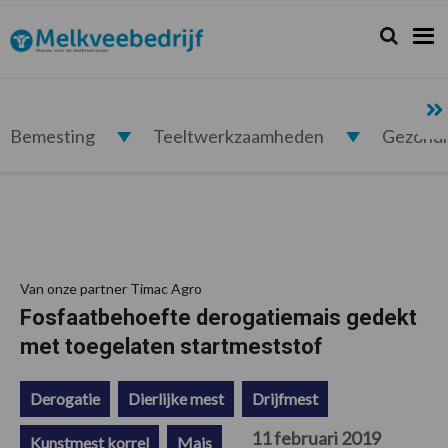
Spring
Door
Spring
Spring
naar
naar
naar
naar
Zoeken...
Zoek
Melkveebedrijf.nl
de
de
de
de
hoofdnavigatie
hoofd
eerste
voettekst
inhoud
sidebar
Bemesting
Teeltwerkzaamheden
Gezond
Van onze partner Timac Agro
Fosfaatbehoefte derogatiemais gedekt
met toegelaten startmeststof
Derogatie
Dierlijke mest
Drijfmest
11 februari 2019
Kunstmest korrel
Mais