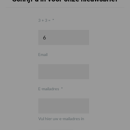
3 + 3 =
*
Email
E-mailadres
*
Vul hier uw e-mailadres in