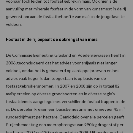
voorjaar toch leiden tot fosfaatgebrek in mais. Ook hier is de
aanvulling met minerale fosfaat in de vorm van kunstmest in de rij
gewenst om aan de fosfaatbehoefte van mais in de jeugdfase te
voldoen.
Fosfaat in de rij bepaalt de opbrengst van mais
De Commissie Bemesting Grasland en Voedergewassen heeft in
2006 geconcludeerd dat het advies voor snijmaïs niet langer
voldoet, omdat het is gebaseerd op aardappelproeven en het
advies vaak hoger is dan toegestaan is op basis van de
fosfaatgebruikersnormen. In 2007 en 2008 zijn op in totaal 82
maïspercelen op diverse grondsoorten en in diverse regio’s
fosfaatdemo’s aangelegd met verschillende fosfaattrappen in de
3
rij. De percelen kregen een basisbemesting met ongeveer 45 m
runderdrijfmest per hectare. Gemiddeld over alle percelen geeft
P-rijenbemesting een meeropbrengst van 990 kg drogestof per
hectare in 2007 en 430 kg drogestof in 2008. Uit eerder gestart