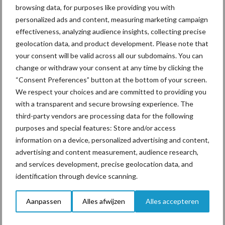
de bemesting vlakbij het zaad te liggen, een verdergaande vorm
browsing data, for purposes like providing you with
personalized ads and content, measuring marketing campaign
van rijenbemesting, ook wel ultralokalisatie genoemd.
effectiveness, analyzing audience insights, collecting precise
geolocation data, and product development. Please note that
Toelating voor derogatie
your consent will be valid across all our subdomains. You can
change or withdraw your consent at any time by clicking the
“Consent Preferences” button at the bottom of your screen.
We respect your choices and are committed to providing you
with a transparent and secure browsing experience. The
third-party vendors are processing data for the following
purposes and special features: Store and/or access
information on a device, personalized advertising and content,
Timac Agro heeft sinds 2005 veel onderzoek verricht naar
advertising and content measurement, audience research,
fosfaatbemesting via ultralokalisatie (toediening direct bij het
and services development, precise geolocation data, and
zaad) in de teelt van mais, ui en aardappel. En sinds 2014, het jaar
identification through device scanning.
van het fosfaatverbod, naarstig gezocht naar een
landbouwkundig te benutten organische fosfaatvorm voor de
Aanpassen
Alles afwijzen
Alles accepteren
teelt van snijmais. In dit uitgebreide praktijk en kennisdossier zijn
nieuwe inzichten ontstaan waaruit startmeststof Physiostart P