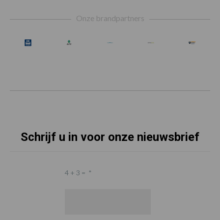
Footer
Onze brandpartners
Schrijf u in voor onze nieuwsbrief
4 + 3 =
*