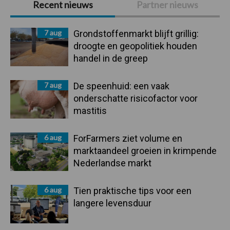
Recent nieuws
Partner nieuws
Sidebar
7 aug
Grondstoffenmarkt blijft grillig:
droogte en geopolitiek houden
handel in de greep
7 aug
De speenhuid: een vaak
onderschatte risicofactor voor
mastitis
6 aug
ForFarmers ziet volume en
marktaandeel groeien in krimpende
Nederlandse markt
6 aug
Tien praktische tips voor een
langere levensduur