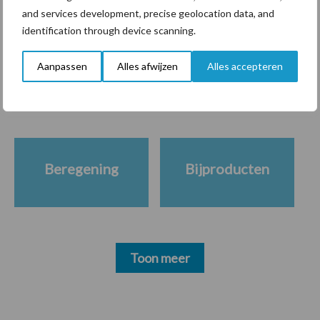
and services development, precise geolocation data, and
identification through device scanning.
Themapagina's
Aanpassen
Alles afwijzen
Alles accepteren
Diergezondheid
Bemesting
Fokkerij
Melkv
Beregening
Bijproducten
Toon meer
Primaire