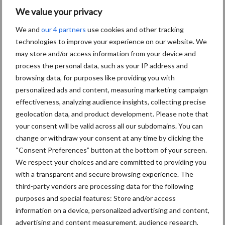
Aanbevolen voor jou!
We value your privacy
We and
our 4 partners
use cookies and other tracking
Grondstoffenmarkt blijft
technologies to improve your experience on our website. We
grillig: droogte en
may store and/or access information from your device and
geopolitiek houden handel
process the personal data, such as your IP address and
in de greep
browsing data, for purposes like providing you with
personalized ads and content, measuring marketing campaign
effectiveness, analyzing audience insights, collecting precise
De speenhuid: een vaak
geolocation data, and product development. Please note that
onderschatte risicofactor
your consent will be valid across all our subdomains. You can
voor mastitis
change or withdraw your consent at any time by clicking the
“Consent Preferences” button at the bottom of your screen.
We respect your choices and are committed to providing you
with a transparent and secure browsing experience. The
ForFarmers ziet volume en
marktaandeel groeien in
third-party vendors are processing data for the following
krimpende Nederlandse
purposes and special features: Store and/or access
markt
information on a device, personalized advertising and content,
advertising and content measurement, audience research,