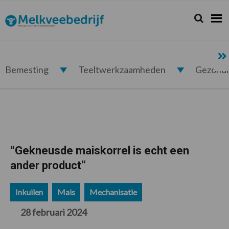
Spring
Door
Spring
Spring
naar
naar
naar
naar
Zoeken...
Zoek
Melkveebedrijf.nl
de
de
de
de
hoofdnavigatie
hoofd
eerste
voettekst
inhoud
sidebar
Bemesting
Teeltwerkzaamheden
Gezond
“Gekneusde maiskorrel is echt een
ander product”
Inkuilen
Mais
Mechanisatie
28 februari 2024