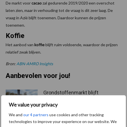
De markt voor
cacao
zal gedurende 2019/2020 een overschot
laten zien, maar in verhouding tot de vraag is dit zeer laag. De
vraag in Azië blijft toenemen. Daardoor kunnen de prijzen
toenemen.
Koffie
Het aanbod van
koffie
blijft ruim voldoende, waardoor de prijzen
relatief zwak blijven.
Bron:
ABN-AMRO Insights
Aanbevolen voor jou!
Grondstoffenmarkt blijft
grillig: droogte en
We value your privacy
geopolitiek houden handel
in de greep
We and
our 4 partners
use cookies and other tracking
technologies to improve your experience on our website. We