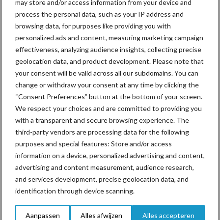
may store and/or access information from your device and
De speenhuid: een vaak
process the personal data, such as your IP address and
onderschatte risicofactor
browsing data, for purposes like providing you with
voor mastitis
personalized ads and content, measuring marketing campaign
effectiveness, analyzing audience insights, collecting precise
geolocation data, and product development. Please note that
ForFarmers ziet volume en
your consent will be valid across all our subdomains. You can
marktaandeel groeien in
change or withdraw your consent at any time by clicking the
krimpende Nederlandse
“Consent Preferences” button at the bottom of your screen.
markt
We respect your choices and are committed to providing you
with a transparent and secure browsing experience. The
third-party vendors are processing data for the following
purposes and special features: Store and/or access
Themapagina's
information on a device, personalized advertising and content,
advertising and content measurement, audience research,
Diergezondheid
Bemesting
Fokkerij
Melkv
and services development, precise geolocation data, and
identification through device scanning.
Aanpassen
Alles afwijzen
Alles accepteren