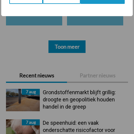
Ligbox &
Bedrijfsnieuws
Voerhekken
Toon meer
Primaire
Recent nieuws
Partner nieuws
Sidebar
7 aug
Grondstoffenmarkt blijft grillig:
droogte en geopolitiek houden
handel in de greep
7 aug
De speenhuid: een vaak
onderschatte risicofactor voor