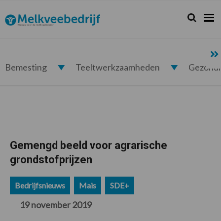
Spring
Door
Spring
Spring
naar
naar
naar
naar
Zoeken...
Zoek
Melkveebedrijf.nl
de
de
de
de
hoofdnavigatie
hoofd
eerste
voettekst
inhoud
sidebar
Bemesting
Teeltwerkzaamheden
Gezond
Gemengd beeld voor agrarische
grondstofprijzen
Bedrijfsnieuws
Mais
SDE+
19 november 2019