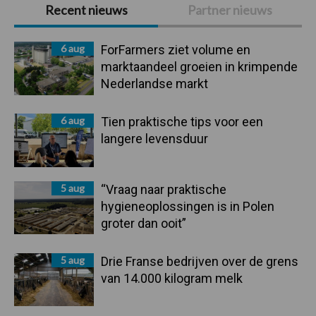
Primaire
Recent nieuws
Partner nieuws
Sidebar
6 aug
ForFarmers ziet volume en
marktaandeel groeien in krimpende
Nederlandse markt
6 aug
Tien praktische tips voor een
langere levensduur
5 aug
“Vraag naar praktische
hygieneoplossingen is in Polen
groter dan ooit”
5 aug
Drie Franse bedrijven over de grens
van 14.000 kilogram melk