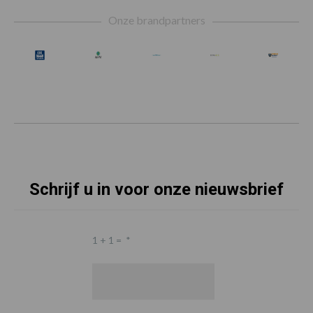
Footer
Onze brandpartners
Schrijf u in voor onze nieuwsbrief
1 + 1 =
*