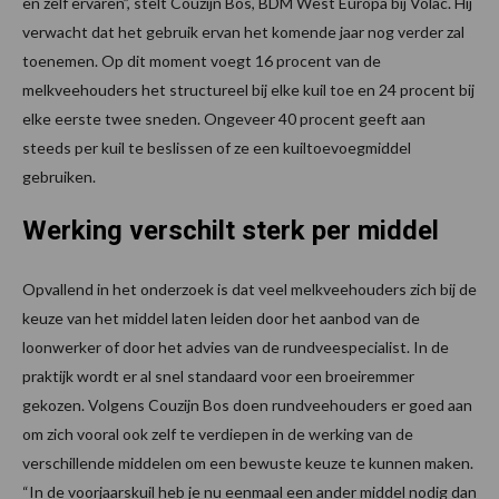
en zelf ervaren”, stelt Couzijn Bos, BDM West Europa bij Volac. Hij
verwacht dat het gebruik ervan het komende jaar nog verder zal
toenemen. Op dit moment voegt 16 procent van de
melkveehouders het structureel bij elke kuil toe en 24 procent bij
elke eerste twee sneden. Ongeveer 40 procent geeft aan
steeds per kuil te beslissen of ze een kuiltoevoegmiddel
gebruiken.
Werking verschilt sterk per middel
Opvallend in het onderzoek is dat veel melkveehouders zich bij de
keuze van het middel laten leiden door het aanbod van de
loonwerker of door het advies van de rundveespecialist. In de
praktijk wordt er al snel standaard voor een broeiremmer
gekozen. Volgens Couzijn Bos doen rundveehouders er goed aan
om zich vooral ook zelf te verdiepen in de werking van de
verschillende middelen om een bewuste keuze te kunnen maken.
“In de voorjaarskuil heb je nu eenmaal een ander middel nodig dan