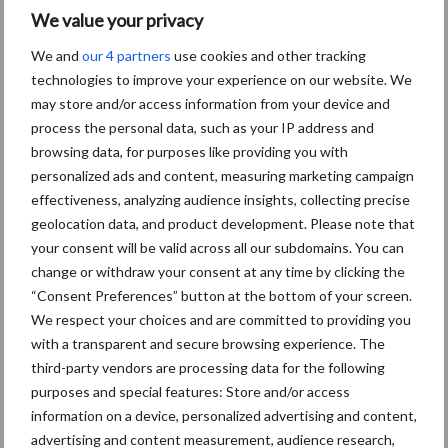
We value your privacy
Aanbevolen voor jou!
We and
our 4 partners
use cookies and other tracking
technologies to improve your experience on our website. We
ForFarmers ziet volume en
may store and/or access information from your device and
marktaandeel groeien in
process the personal data, such as your IP address and
krimpende Nederlandse
browsing data, for purposes like providing you with
markt
personalized ads and content, measuring marketing campaign
effectiveness, analyzing audience insights, collecting precise
geolocation data, and product development. Please note that
Tien praktische tips voor
een langere levensduur
your consent will be valid across all our subdomains. You can
change or withdraw your consent at any time by clicking the
“Consent Preferences” button at the bottom of your screen.
We respect your choices and are committed to providing you
with a transparent and secure browsing experience. The
“Vraag naar praktische
third-party vendors are processing data for the following
hygieneoplossingen is in
purposes and special features: Store and/or access
Polen groter dan ooit”
information on a device, personalized advertising and content,
advertising and content measurement, audience research,