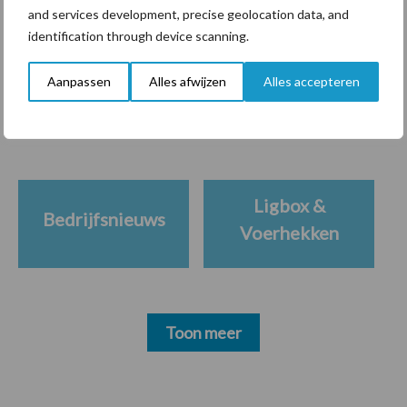
and services development, precise geolocation data, and
identification through device scanning.
Themapagina's
Aanpassen
Alles afwijzen
Alles accepteren
Diergezondheid
Bemesting
Fokkerij
Melkv
Ligbox &
Bedrijfsnieuws
Voerhekken
Toon meer