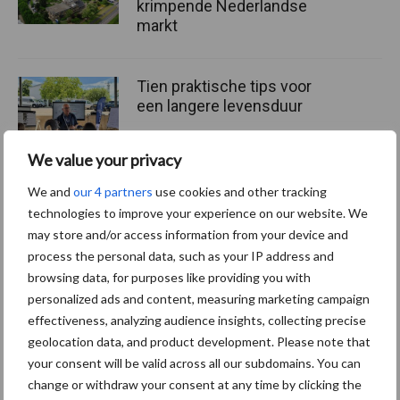
krimpende Nederlandse
markt
Tien praktische tips voor
een langere levensduur
We value your privacy
We and
our 4 partners
use cookies and other tracking
“Vraag naar praktische
technologies to improve your experience on our website. We
hygieneoplossingen is in
may store and/or access information from your device and
Polen groter dan ooit”
process the personal data, such as your IP address and
browsing data, for purposes like providing you with
personalized ads and content, measuring marketing campaign
effectiveness, analyzing audience insights, collecting precise
Themapagina's
geolocation data, and product development. Please note that
your consent will be valid across all our subdomains. You can
change or withdraw your consent at any time by clicking the
Diergezondheid
Bemesting
Fokkerij
Melkv