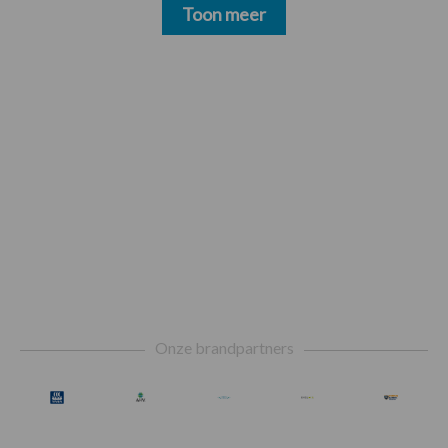
Toon meer
Footer
Onze brandpartners