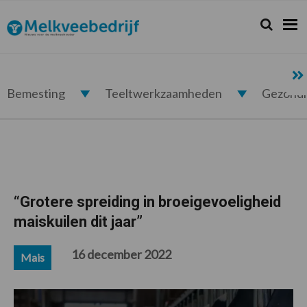
Spring
Door
Spring
Spring
naar
naar
naar
naar
Zoeken...
Zoek
Melkveebedrijf.nl
de
de
de
de
hoofdnavigatie
hoofd
eerste
voettekst
inhoud
sidebar
Bemesting
Teeltwerkzaamheden
Gezond
“Grotere spreiding in broeigevoeligheid
maiskuilen dit jaar”
16 december 2022
Mais