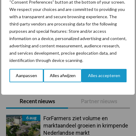
“Consent Preferences” button at the bottom of your screen.
We respect your choices and are committed to providing you
with a transparent and secure browsing experience. The
third-party vendors are processing data for the following
purposes and special features: Store and/or access
Beregening
Bijproducten
information on a device, personalized advertising and content,
advertising and content measurement, audience research,
and services development, precise geolocation data, and
identification through device scanning.
Toon meer
Aanpassen
Alles afwijzen
Alles accepteren
Primaire
Recent nieuws
Partner nieuws
Sidebar
6 aug
ForFarmers ziet volume en
marktaandeel groeien in krimpende
Nederlandse markt