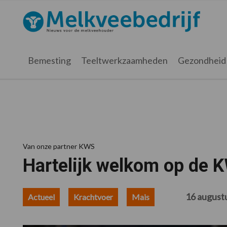
Spring
Door
Spring
Spring
naar
naar
naar
naar
Melkveebedrijf.nl
de
de
de
de
hoofdnavigatie
hoofd
eerste
voettekst
inhoud
sidebar
Bemesting
Teeltwerkzaamheden
Gezondheid
Van onze partner KWS
Hartelijk welkom op de
16 august
Actueel
Krachtvoer
Mais