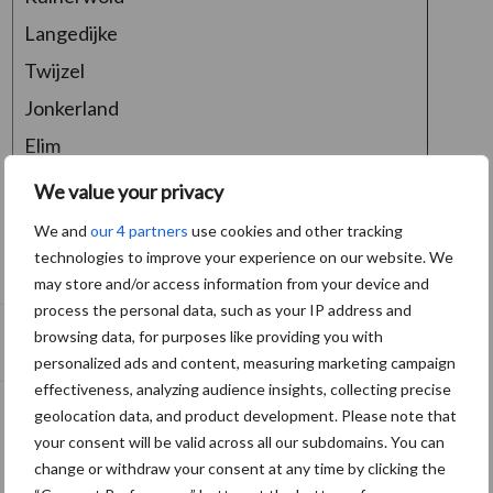
Langedijke
Twijzel
Jonkerland
Elim
De Wilgen
We value your privacy
Biddinghuizen
We and
our 4 partners
use cookies and other tracking
Blankenham
technologies to improve your experience on our website. We
may store and/or access information from your device and
process the personal data, such as your IP address and
browsing data, for purposes like providing you with
personalized ads and content, measuring marketing campaign
effectiveness, analyzing audience insights, collecting precise
Gelselaar
geolocation data, and product development. Please note that
Hengevelde
your consent will be valid across all our subdomains. You can
Wenum Wiesel
change or withdraw your consent at any time by clicking the
Albergen