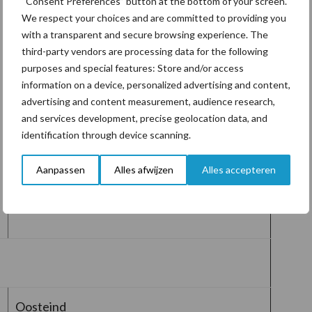
“Consent Preferences” button at the bottom of your screen.
We respect your choices and are committed to providing you
Harfsen
with a transparent and secure browsing experience. The
Lemelerveld
third-party vendors are processing data for the following
Megchelen
purposes and special features: Store and/or access
Uddel
information on a device, personalized advertising and content,
Neede
advertising and content measurement, audience research,
Zuna
and services development, precise geolocation data, and
Lichtenvoorde
identification through device scanning.
Collendoorn
Aanpassen
Alles afwijzen
Alles accepteren
Oosteind