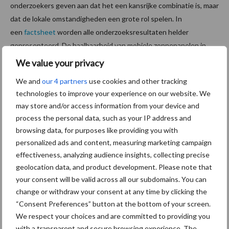
onderzoekers geven aan dat het een kansrijke combinatie is, maar
dat de lokale omstandigheden een grote rol spelen. In
een
factsheet
worden alle onderzoeksresultaten helder
gepresenteerd. De haalbaarheid van mobiele zonnepanelen in
een perceel met gewassen; hangt af van de situatie en moet per
We value your privacy
locatie bekeken worden.
We and
our 4 partners
use cookies and other tracking
Bron:
Groen Kennisnet
technologies to improve your experience on our website. We
may store and/or access information from your device and
Aanbevolen voor jou!
process the personal data, such as your IP address and
browsing data, for purposes like providing you with
personalized ads and content, measuring marketing campaign
Grondstoffenmarkt blijft
effectiveness, analyzing audience insights, collecting precise
grillig: droogte en
geopolitiek houden handel
geolocation data, and product development. Please note that
in de greep
your consent will be valid across all our subdomains. You can
change or withdraw your consent at any time by clicking the
“Consent Preferences” button at the bottom of your screen.
De speenhuid: een vaak
We respect your choices and are committed to providing you
onderschatte risicofactor
with a transparent and secure browsing experience. The