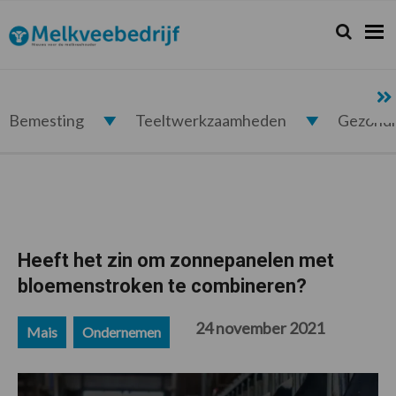
Spring
Door
Spring
Spring
naar
naar
naar
naar
Zoeken...
Zoek
Melkveebedrijf.nl
de
de
de
de
hoofdnavigatie
hoofd
eerste
voettekst
inhoud
sidebar
Bemesting
Teeltwerkzaamheden
Gezond
Heeft het zin om zonnepanelen met
bloemenstroken te combineren?
24 november 2021
Mais
Ondernemen