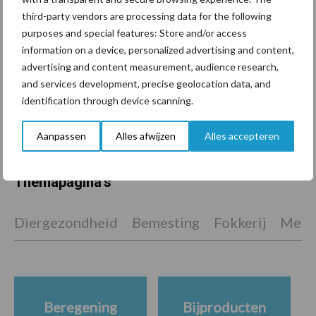
voor mastitis
third-party vendors are processing data for the following
purposes and special features: Store and/or access
information on a device, personalized advertising and content,
advertising and content measurement, audience research,
ForFarmers ziet volume en
and services development, precise geolocation data, and
marktaandeel groeien in
identification through device scanning.
krimpende Nederlandse
markt
Aanpassen
Alles afwijzen
Alles accepteren
Themapagina's
Diergezondheid
Bemesting
Fokkerij
Melkv
Beregening
Bijproducten