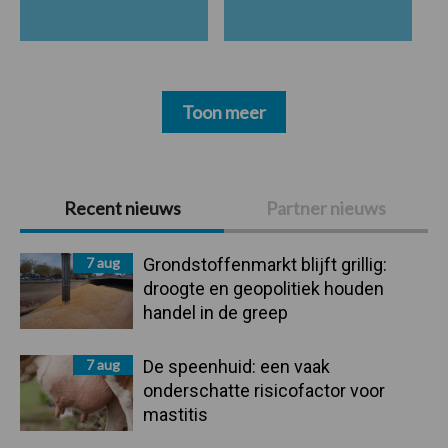
Toon meer
Primaire
Recent nieuws
Partner nieuws
Sidebar
7 aug
Grondstoffenmarkt blijft grillig:
droogte en geopolitiek houden
handel in de greep
7 aug
De speenhuid: een vaak
onderschatte risicofactor voor
mastitis