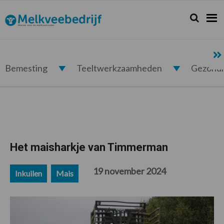
Spring
Door
Spring
Spring
naar
naar
naar
naar
Zoeken...
Zoek
Melkveebedrijf.nl
de
de
de
de
hoofdnavigatie
hoofd
eerste
voettekst
inhoud
sidebar
Bemesting
Teeltwerkzaamheden
Gezond
Het maisharkje van Timmerman
19 november 2024
Inkuilen
Mais