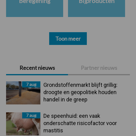
Beregening
Bijproducten
Toon meer
Primaire
Recent nieuws
Partner nieuws
Sidebar
7 aug
Grondstoffenmarkt blijft grillig:
droogte en geopolitiek houden
handel in de greep
7 aug
De speenhuid: een vaak
onderschatte risicofactor voor
mastitis