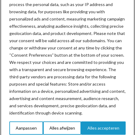
process the personal data, such as your IP address and
moest nog een tussenbok gemaakt worden om de frees in de
browsing data, for purposes like providing you with
fronthef te kunnen hangen. Die is van vijftig millimeter dikke
personalized ads and content, measuring marketing campaign
platen gemaakt om zo een extra gewicht te creëren van dik 220
effectiveness, analyzing audience insights, collecting precise
kilogram. Achter de spitmachine hangen twee ringrollen en met
geolocation data, and product development. Please note that
wat grond erin, is het gewicht van de frees en tussenbok wel
your consent will be valid across all our subdomains. You can
nodig om de trekker tijdens keren op de kopakker voor aan de
change or withdraw your consent at any time by clicking the
grond te houden.
“Consent Preferences” button at the bottom of your screen.
We respect your choices and are committed to providing you
“Met Timmerman weet je dat het
with a transparent and secure browsing experience. The
third-party vendors are processing data for the following
goed zit”
purposes and special features: Store and/or access
information on a device, personalized advertising and content,
Dat geldt ook voor melkveehouder Henri Withaar, waar
advertising and content measurement, audience research,
Timmerman de vaste loonwerker voor de mais, mestafvoer en de
and services development, precise geolocation data, and
ronde balen is. “Eigenlijk weten we niet beter”, antwoordt hij op
identification through device scanning.
de vraag of hij een kwaliteitsverschil ziet tussen het harkje van
Timmerman en het handmatig aanharken. “De rilletjes zijn in ieder
Aanpassen
Alles afwijzen
Alles accepteren
geval weg, waardoor wij nooit last hebben van schimmelvorming.