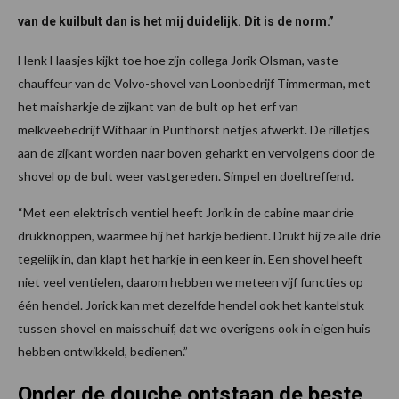
van de kuilbult dan is het mij duidelijk. Dit is de norm.”
Henk Haasjes kijkt toe hoe zijn collega Jorik Olsman, vaste
chauffeur van de Volvo-shovel van Loonbedrijf Timmerman, met
het maisharkje de zijkant van de bult op het erf van
melkveebedrijf Withaar in Punthorst netjes afwerkt. De rilletjes
aan de zijkant worden naar boven geharkt en vervolgens door de
shovel op de bult weer vastgereden. Simpel en doeltreffend.
“Met een elektrisch ventiel heeft Jorik in de cabine maar drie
drukknoppen, waarmee hij het harkje bedient. Drukt hij ze alle drie
tegelijk in, dan klapt het harkje in een keer in. Een shovel heeft
niet veel ventielen, daarom hebben we meteen vijf functies op
één hendel. Jorick kan met dezelfde hendel ook het kantelstuk
tussen shovel en maisschuif, dat we overigens ook in eigen huis
hebben ontwikkeld, bedienen.”
Onder de douche ontstaan de beste