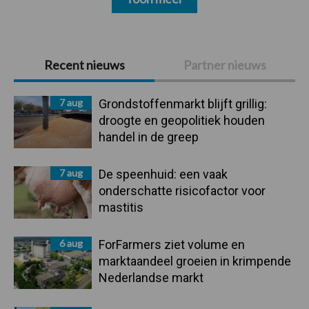
Primaire
Recent nieuws
Partner nieuws
Sidebar
7 aug
Grondstoffenmarkt blijft grillig:
droogte en geopolitiek houden
handel in de greep
7 aug
De speenhuid: een vaak
onderschatte risicofactor voor
mastitis
6 aug
ForFarmers ziet volume en
marktaandeel groeien in krimpende
Nederlandse markt