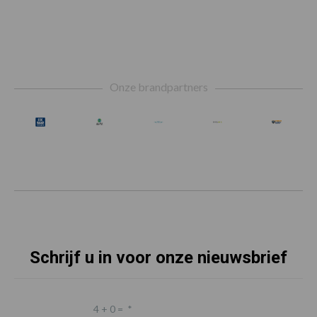
Footer
Onze brandpartners
Schrijf u in voor onze nieuwsbrief
4 + 0 =
*