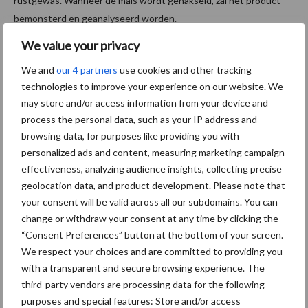
rustgewas. Wanneer de mais wordt gehakseld, zal het product
bemonsterd en geanalyseerd worden.
We value your privacy
Bron:
DLV Advies
We and
our 4 partners
use cookies and other tracking
Aanbevolen voor jou!
technologies to improve your experience on our website. We
may store and/or access information from your device and
Grondstoffenmarkt blijft
process the personal data, such as your IP address and
grillig: droogte en
browsing data, for purposes like providing you with
geopolitiek houden handel
personalized ads and content, measuring marketing campaign
in de greep
effectiveness, analyzing audience insights, collecting precise
geolocation data, and product development. Please note that
your consent will be valid across all our subdomains. You can
De speenhuid: een vaak
change or withdraw your consent at any time by clicking the
onderschatte risicofactor
“Consent Preferences” button at the bottom of your screen.
voor mastitis
We respect your choices and are committed to providing you
with a transparent and secure browsing experience. The
third-party vendors are processing data for the following
ForFarmers ziet volume en
purposes and special features: Store and/or access