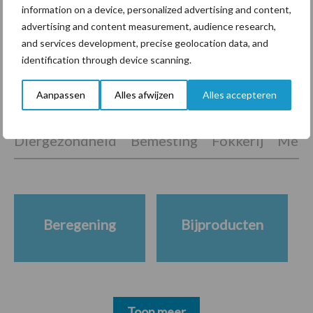
marktaandeel groeien in
information on a device, personalized advertising and content,
krimpende Nederlandse
advertising and content measurement, audience research,
markt
and services development, precise geolocation data, and
identification through device scanning.
Aanpassen
Alles afwijzen
Alles accepteren
Themapagina's
Diergezondheid
Bemesting
Fokkerij
Melkv
Beregening
Bijproducten
Toon meer