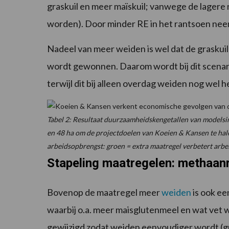
graskuil en meer maïskuil; vanwege de lage
worden). Door minder RE in het rantsoen neemt
Nadeel van meer weiden is wel dat de graskuil
wordt gewonnen. Daarom wordt bij dit scenar
terwijl dit bij alleen overdag weiden nog wel h
Tabel 2: Resultaat duurzaamheidskengetallen van modelsi
en 48 ha om de projectdoelen van Koeien & Kansen te halen
arbeidsopbrengst: groen = extra maatregel verbetert arbe
Stapeling maatregelen: methaan
Bovenop de maatregel meer
weiden
is ook e
waarbij o.a. meer maisglutenmeel en wat vet
gewijzigd zodat weiden eenvoudiger wordt (g