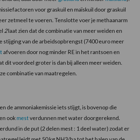
ssiefactoren voor graskuil en maïskuil door graskuil
er zetmeel te voeren. Tenslotte voer je methaanarm
el
2
laat zien dat de combinatie van meer weiden en
e stijging van de arbeidsopbrengst (7400 euro meer
t
afvoeren door nog minder RE in het rantsoen en
 dit voordeel groter is dan bij alleen meer weiden.
eze combinatie van maatregelen.
n de ammoniakemissie iets stijgt, is bovenop die
en ook
mest
verdunnen met water doorgerekend.
erdund in de put (2 delen mest : 1 deel water) zodat er
atregel leidt met 50 kg NH3/ha tot het halen van de