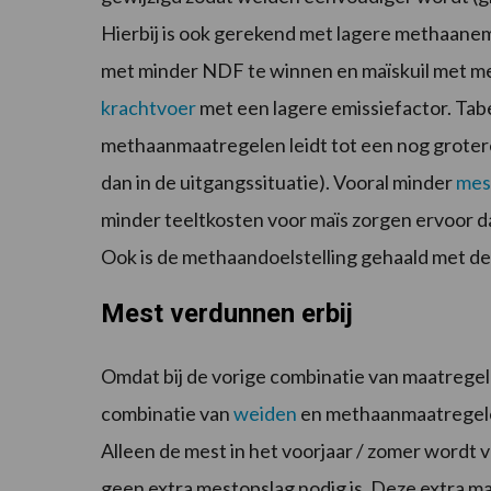
Hierbij is ook gerekend met lagere methaanemi
met minder NDF te winnen en maïskuil met me
krachtvoer
met een lagere emissiefactor. Tab
methaanmaatregelen leidt tot een nog groter
dan in de uitgangssituatie). Vooral minder
mes
minder teeltkosten voor maïs zorgen ervoor dat
Ook is de methaandoelstelling gehaald met d
Mest verdunnen erbij
Omdat bij de vorige combinatie van maatregele
combinatie van
weiden
en methaanmaatregel
Alleen de mest in het voorjaar / zomer wordt v
geen extra mestopslag nodig is. Deze extra ma