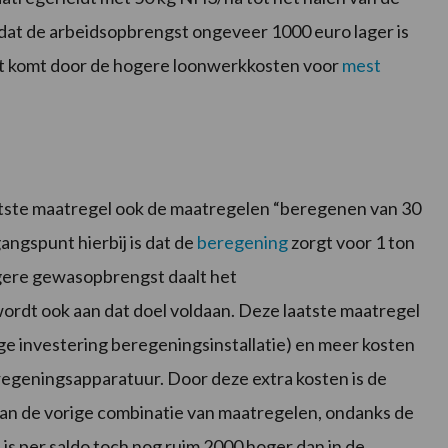
 dat de arbeidsopbrengst ongeveer 1000 euro lager is
it komt door de hogere loonwerkkosten voor
mest
laatste maatregel ook de maatregelen “beregenen van 30
gangspunt hierbij is dat de
beregening
zorgt voor 1 ton
gere gewasopbrengst daalt het
rdt ook aan dat doel voldaan. Deze laatste maatregel
oge investering beregeningsinstallatie) en meer kosten
regeningsapparatuur. Door deze extra kosten is de
an de vorige combinatie van maatregelen, ondanks de
is per saldo toch nog ruim 2000 hoger dan in de