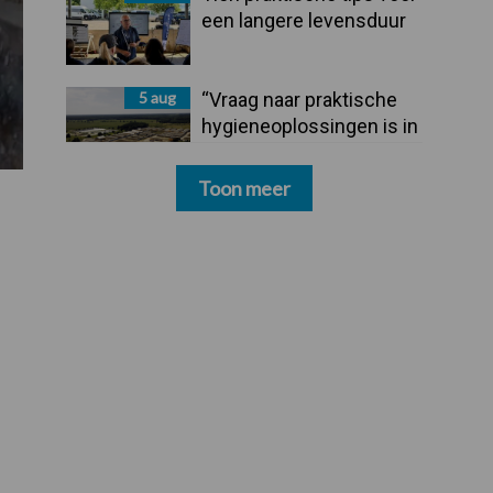
een langere levensduur
5 aug
“Vraag naar praktische
hygieneoplossingen is in
Polen groter dan ooit”
Toon meer