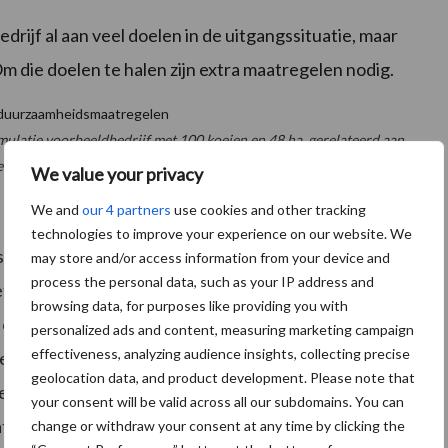
edrijf al aan veel doelen in de uitgangssituatie, maar
 die doelen te halen zijn extra maatregelen nodig.
ulatie voorbeeldbedrijf met 100 koeien en 48 ha, gerelateerd aan
aald, rood is doel niet gehaald)
We value your privacy
We and
our 4 partners
use cookies and other tracking
technologies to improve your experience on our website. We
ls eerste maatregel 700 uur meer
weiden
gekozen. Het
may store and/or access information from your device and
process the personal data, such as your IP address and
t 9 kg ds
bijvoeding
in de weideperiode naar een
browsing data, for purposes like providing you with
 overdag weiden (met gemiddeld 5,5 kg ds bijvoeding
personalized ads and content, measuring marketing campaign
effectiveness, analyzing audience insights, collecting precise
te zien dat daarmee het doel voor ammoniak wordt
geolocation data, and product development. Please note that
tert met bijna 3800 euro door o.a. minder
your consent will be valid across all our subdomains. You can
atste omdat het rantsoen minder RE bevat (minder
change or withdraw your consent at any time by clicking the