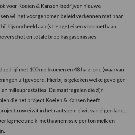
 ook voor Koeien & Kansen-bedrijven nieuwe
nsen wil het voorgenomen beleid verkennen met haar
ij bijvoorbeeld aan (strenge) eisen voor methaan,
moverschot en totale broeikasgasemissies.
dbedrijf met 100 melkkoeien en 48 ha grond (waarvan
eningen uitgevoerd. Hierbij is gekeken welke gevolgen
n milieuprestaties. De maatregelen die zijn
alen die het project Koeien & Kansen heeft
project ruw eiwit in het rantsoen, eiwit van eigen land,
per kg meetmelk, methaanemissie per ton melk en
jn.