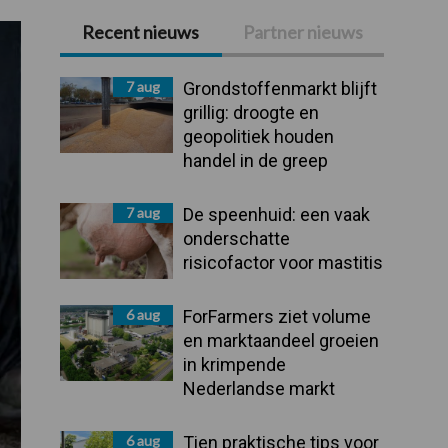
Recent nieuws
Partner nieuws
Primaire
Sidebar
7 aug
Grondstoffenmarkt blijft
grillig: droogte en
geopolitiek houden
handel in de greep
7 aug
De speenhuid: een vaak
onderschatte
risicofactor voor mastitis
6 aug
ForFarmers ziet volume
en marktaandeel groeien
in krimpende
Nederlandse markt
6 aug
Tien praktische tips voor