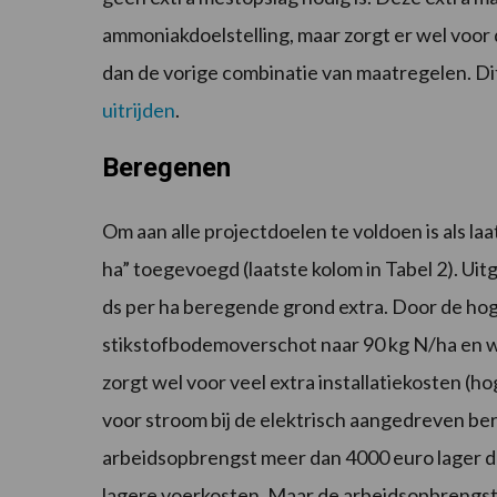
ammoniakdoelstelling, maar zorgt er wel voor
dan de vorige combinatie van maatregelen. D
uitrijden
.
Beregenen
Om aan alle projectdoelen te voldoen is als 
ha” toegevoegd (laatste kolom in Tabel 2). Uit
ds per ha beregende grond extra. Door de ho
stikstofbodemoverschot naar 90 kg N/ha en wo
zorgt wel voor veel extra installatiekosten (h
voor stroom bij de elektrisch aangedreven be
arbeidsopbrengst meer dan 4000 euro lager d
lagere voerkosten. Maar de arbeidsopbrengst 