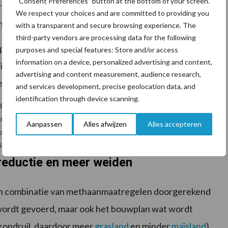
“Consent Preferences” button at the bottom of your screen.
re ruwvoeropbrengst moet meer mais aangekocht
We respect your choices and are committed to providing you
 de excretie van stikstof af.
with a transparent and secure browsing experience. The
third-party vendors are processing data for the following
productie daalt en er minder stikstof van
grasland
purposes and special features: Store and/or access
information on a device, personalized advertising and content,
io het doel voor stikstofbodemoverschot niet gehaald,
advertising and content measurement, audience research,
et geval was.
and services development, precise geolocation data, and
identification through device scanning.
mulatie gestapelde maatregelen op voorbeeldbedrijf met 100 koeien
Aanpassen
Alles afwijzen
Alles accepteren
 (groen = doel gehaald, rood = doel niet gehaald, bij
idsopbrengst, rood = extra maatregel verslechtert arbeidsopbrengst)
reductie en meer weiden
en combinatie van methaanmaatregelen doorgerekend
 wordt gevoerd, maar ook het bouwplan wat wordt
rondruil, daardoor meer
grasland
en minder
maïsland
).