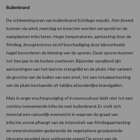
Builenbrand
De schimmelsporen van builenbrand (Ustilago maydis,
foto boven
)
kunnen via wind, neerslag en insecten worden verspreid en de
maïsplanten infecteren. Hoge temperaturen, aantasting door de
fritvlieg, droogtestress en/of beschadiging door bijvoorbeeld
hagel bevorderen de kieming van de sporen. Deze sporen kunnen
tot tien jaar in de bodem overleven. Bijzonder opvallend zijn
aantastingen van het laatste stengellid en de pluim. Hier varieert
de grootte van de builen van een erwt, tot een totaalaantasting
van de pluim bestaande uit talrijke afzonderlijke brandgallen.
Maïs in enge vruchtopvolging of in monocultuur leidt niet tot een
continu toenemende infectie met builenbrand. Er stelt zich
meestal een natuurlijk evenwicht in waarvan de graad van
infectie vooral afhangt van de intensiteit van fritvliegaantasting
en weersinvloeden gedurende de vegetatieve groeiperiode
(droogte gevolgd door voldoende regen).De ernst van de