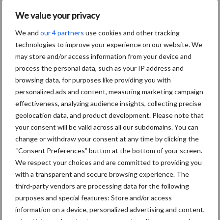
ook naar naburige percelen verspreid. De mate van aantasting en
We value your privacy
daarmee schade is afhankelijk van de (weers)omstandigheden, de
schimmeldruk en de gevoeligheid van het gezaaide ras. Gevallen
We and
our 4 partners
use cookies and other tracking
van aantasting van 20% op perceelsniveau tot pleksgewijs zelfs
technologies to improve your experience on our website. We
100% zijn bekend. Wanneer kopbrand op een perceel
may store and/or access information from your device and
geconstateerd wordt, is het heel erg belangrijk om een goede
process the personal data, such as your IP address and
hygiëne te betrachten. Besmetting van tot dan toe niet
browsing data, for purposes like providing you with
geïnfecteerde percelen via bijvoorbeeld de hakselaar of
personalized ads and content, measuring marketing campaign
effectiveness, analyzing audience insights, collecting precise
gronddeeltjes die aan schoeisel kan heel gemakkelijk optreden.
geolocation data, and product development. Please note that
Bij kwekers en onderzoekers is bekend dat er sprake is
your consent will be valid across all our subdomains. You can
verschillen in mate van de gevoeligheid tussen rassen. Helaas is
change or withdraw your consent at any time by clicking the
dit (nog) niet op de nationale rassenlijst terug te vinden.
“Consent Preferences” button at the bottom of your screen.
We respect your choices and are committed to providing you
with a transparent and secure browsing experience. The
third-party vendors are processing data for the following
purposes and special features: Store and/or access
Aanbevolen voor jou!
P
information on a device, personalized advertising and content,