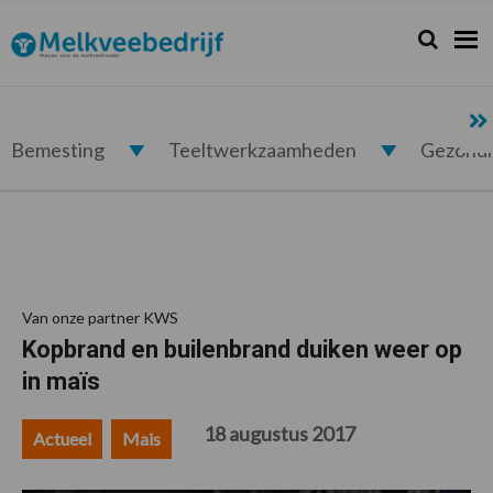
Spring
Door
Spring
Spring
naar
naar
naar
naar
Zoeken...
Zoek
Melkveebedrijf.nl
de
de
de
de
hoofdnavigatie
hoofd
eerste
voettekst
inhoud
sidebar
Bemesting
Teeltwerkzaamheden
Gezond
Van onze partner KWS
Kopbrand en builenbrand duiken weer op
in maïs
18 augustus 2017
Actueel
Mais