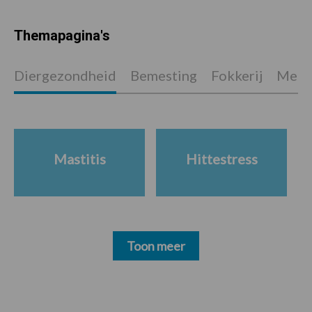
Themapagina's
Diergezondheid
Bemesting
Fokkerij
Melkv
Mastitis
Hittestress
Toon meer