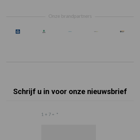
Footer
Onze brandpartners
Schrijf u in voor onze nieuwsbrief
1 + 7 =
*