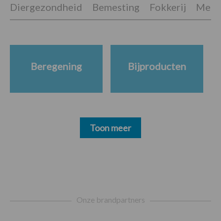
Diergezondheid
Bemesting
Fokkerij
Melkv
Beregening
Bijproducten
Toon meer
Footer
Onze brandpartners