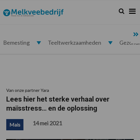
Spring
Door
Spring
Spring
naar
naar
naar
naar
Zoeken...
Zoek
Melkveebedrijf.nl
de
de
de
de
hoofdnavigatie
hoofd
eerste
voettekst
inhoud
sidebar
Bemesting
Teeltwerkzaamheden
Gezond
Van onze partner Yara
Lees hier het sterke verhaal over
maïsstress… en de oplossing
14 mei 2021
Mais