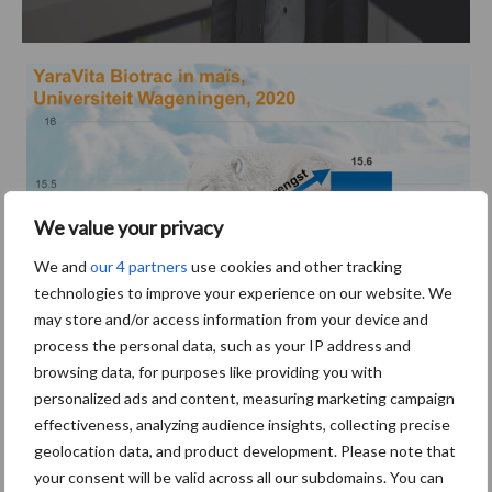
We value your privacy
We and
our 4 partners
use cookies and other tracking
technologies to improve your experience on our website. We
may store and/or access information from your device and
process the personal data, such as your IP address and
browsing data, for purposes like providing you with
Aanbevolen voor jou!
P
personalized ads and content, measuring marketing campaign
effectiveness, analyzing audience insights, collecting precise
S
geolocation data, and product development. Please note that
Van onze partner Yara
your consent will be valid across all our subdomains. You can
Opbrengst mais wordt veel