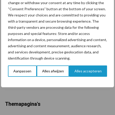
change or withdraw your consent at any time by clicking the
eerder bepaald dan tot nu
“Consent Preferences” button at the bottom of your screen.
toe gedacht
We respect your choices and are committed to providing you
with a transparent and secure browsing experience. The
third-party vendors are processing data for the following
Van onze partner Yara
In 4 eenvoudige stappen de
purposes and special features: Store and/or access
grasgroei volgen op je
information on a device, personalized advertising and content,
telefoon
advertising and content measurement, audience research,
and services development, precise geolocation data, and
identification through device scanning.
Van onze partner Yara
Hoge prijzen en droogte:
Aanpassen
Alles afwijzen
Alles accepteren
hoe kan zwavel helpen bij
de bemesting?
Themapagina's