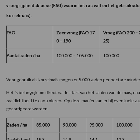
vroegrijpheidsklasse (FAO) waarin het ras valt en het gebruiksdoe
korrelmaïs).
FAO
Zeer vroeg (FAO 17
Vroeg (FAO 200 – 
0 – 190
25)
Aantal zaden / ha
100.000 – 105.000
100.000
Voor gebruik als korrelmaïs mogen er 5.000 zaden per hectare minde
Het is belangrijk om direct na de start van het zaaien van de maïs, na
zaaidichtheid te controleren. Op deze manier kan er bij eventuele zaa
gecorrigeerd worden.
Zaden / ha
85.000
90.000
95.000
100.000
Zaaiafstand
15,8
14,9
14,1
13,3