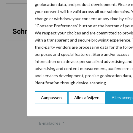
geolocation data, and product development. Please 
your consent will be valid across all our subdomains. 
change or withdraw your consent at any time by click
“Consent Preferences” button at the bottom of your
Schrijf u in voor onze nieuwsbrief
We respect your choices and are committed to provi
with a transparent and secure browsing experience.
third-party vendors are processing data for the follo
6 + 8 =
*
purposes and special features: Store and/or access
information on a device, personalized advertising and
advertising and content measurement, audience rese
and services development, precise geolocation data,
identification through device scanning.
Email
Aanpassen
Alles afwijzen
Alles acce
E-mailadres
*