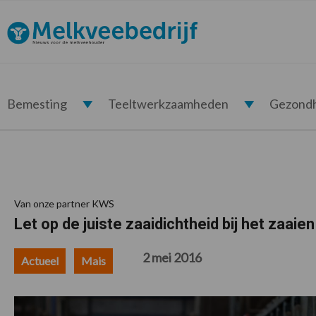
Spring
Door
Spring
Spring
naar
naar
naar
naar
Melkveebedrijf.nl
de
de
de
de
hoofdnavigatie
hoofd
eerste
voettekst
inhoud
sidebar
Bemesting
Teeltwerkzaamheden
Gezond
Van onze partner KWS
Let op de juiste zaaidichtheid bij het zaaie
2 mei 2016
Actueel
Mais