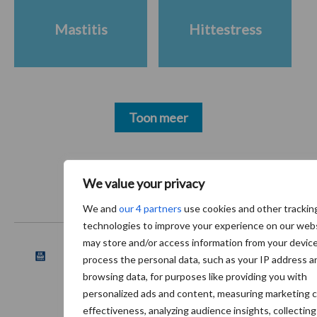
Mastitis
Hittestress
Toon meer
We value your privacy
Footer
We and
our 4 partners
use cookies and other trackin
Onze brandpartners
technologies to improve your experience on our web
may store and/or access information from your devic
process the personal data, such as your IP address a
browsing data, for purposes like providing you with
personalized ads and content, measuring marketing 
effectiveness, analyzing audience insights, collecting