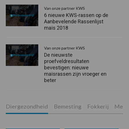
Van onze partner KWS
6 nieuwe KWS-rassen op de
Aanbevelende Rassenlijst
maïs 2018
Van onze partner KWS
De nieuwste
proefveldresultaten
bevestigen: nieuwe
maïsrassen zijn vroeger en
beter
Diergezondheid
Bemesting
Fokkerij
Melkv