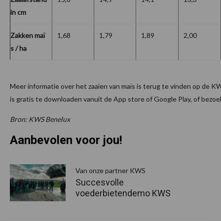
in cm
Zakken maï
1,68
1,79
1,89
2,00
s / ha
Meer informatie over het zaaien van maïs is terug te vinden op de
is gratis te downloaden vanuit de App store of Google Play, of bezo
Bron: KWS Benelux
Aanbevolen voor jou!
P
S
Van onze partner KWS
Succesvolle
voederbietendemo KWS