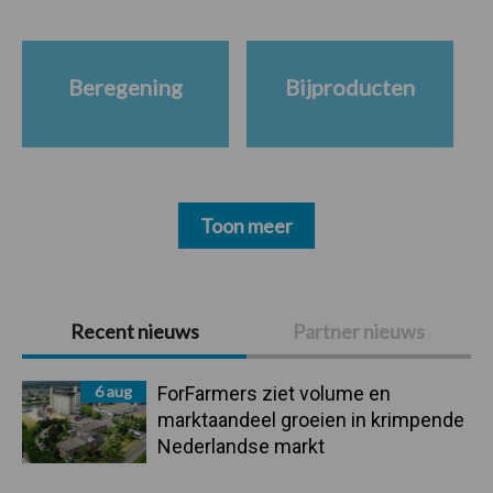
Beregening
Bijproducten
Toon meer
Primaire
Recent nieuws
Partner nieuws
Sidebar
6 aug
ForFarmers ziet volume en
marktaandeel groeien in krimpende
Nederlandse markt