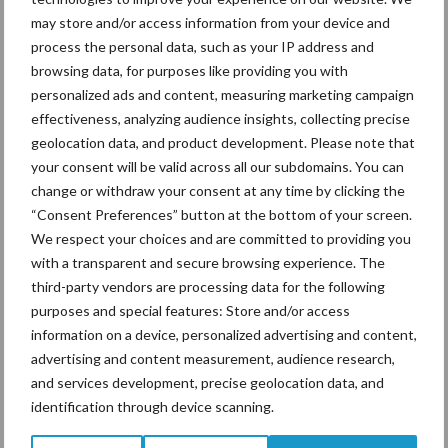
Stimuleringsregelingen
may store and/or access information from your device and
process the personal data, such as your IP address and
browsing data, for purposes like providing you with
De afgelopen jaren konden Limburgse boeren en tuinders ook
personalized ads and content, measuring marketing campaign
gebruikmaken van een stimuleringsregeling voor veertien
effectiveness, analyzing audience insights, collecting precise
maatregelen, die aansluiten op de verschillende teelten. Het gaat
geolocation data, and product development. Please note that
onder andere om het inzaaien van kruidenrijk grasland of het
your consent will be valid across all our subdomains. You can
doorzaaien van grasland in de melkveehouderij, grasstroken in de
change or withdraw your consent at any time by clicking the
fruitteelt, graanstroken naast de uien en de aanvoer van
“Consent Preferences” button at the bottom of your screen.
compost of het achterlaten van stroresten op de akkers.
We respect your choices and are committed to providing you
with a transparent and secure browsing experience. The
Bron:
Groen Kennisnet
third-party vendors are processing data for the following
purposes and special features: Store and/or access
Aanbevolen voor jou!
information on a device, personalized advertising and content,
advertising and content measurement, audience research,
ForFarmers ziet volume en
and services development, precise geolocation data, and
marktaandeel groeien in
identification through device scanning.
krimpende Nederlandse
markt