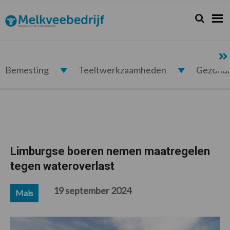
Spring
Door
Spring
Spring
naar
naar
naar
naar
Zoeken...
Zoek
Melkveebedrijf.nl
de
de
de
de
hoofdnavigatie
hoofd
eerste
voettekst
inhoud
sidebar
Bemesting
Teeltwerkzaamheden
Gezond
Limburgse boeren nemen maatregelen
tegen wateroverlast
19 september 2024
Mais