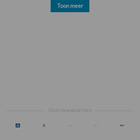
Toon meer
Footer
Onze brandpartners