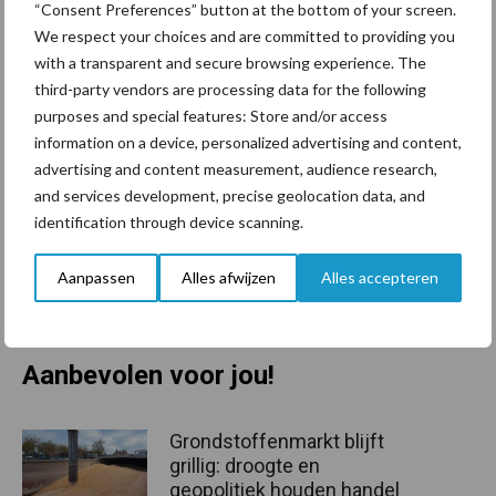
“Consent Preferences” button at the bottom of your screen.
van de hoeveelheid fosfaatrechten maakt iedere melkveehouder
We respect your choices and are committed to providing you
zijn eigen keuze. Dat zorgt ervoor dat tot het einde van het jaar
with a transparent and secure browsing experience. The
het onduidelijk is wat hiervan de effecten op de liquiditeitspositie
third-party vendors are processing data for the following
zullen zijn.
purposes and special features: Store and/or access
information on a device, personalized advertising and content,
Een dashboard met informatie van andere plekken op Agrimatie
advertising and content measurement, audience research,
and services development, precise geolocation data, and
Op Agrimatie is voor de melkveehouderij ook informatie
identification through device scanning.
beschikbaar over ontwikkeling van prijzen, saldi en inkomen. De
prijzen worden maandelijks bijgewerkt, de saldi uit de Barometer
Aanpassen
Alles afwijzen
Alles accepteren
Agrarische Sectoren tweemaandelijks en de inkomens jaarlijks.
Bron:
Agrimatie
Aanbevolen voor jou!
Grondstoffenmarkt blijft
grillig: droogte en
geopolitiek houden handel