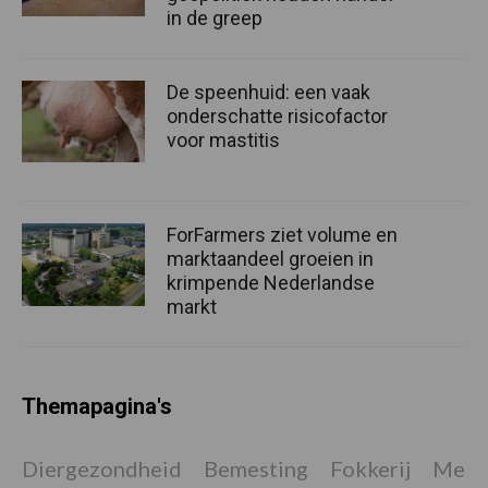
in de greep
De speenhuid: een vaak
onderschatte risicofactor
voor mastitis
ForFarmers ziet volume en
marktaandeel groeien in
krimpende Nederlandse
markt
Themapagina's
Diergezondheid
Bemesting
Fokkerij
Melkv