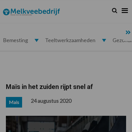
Spring
Door
Spring
Spring
naar
naar
naar
naar
Zoeken...
Zoek
Melkveebedrijf.nl
de
de
de
de
hoofdnavigatie
hoofd
eerste
voettekst
inhoud
sidebar
Bemesting
Teeltwerkzaamheden
Gezond
Maïs in het zuiden rijpt snel af
24 augustus 2020
Mais