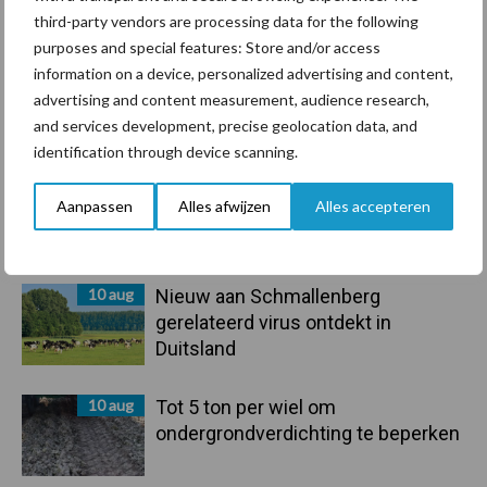
third-party vendors are processing data for the following
purposes and special features: Store and/or access
information on a device, personalized advertising and content,
advertising and content measurement, audience research,
and services development, precise geolocation data, and
Toon meer
identification through device scanning.
Aanpassen
Alles afwijzen
Alles accepteren
Primaire
Recent nieuws
Partner nieuws
Sidebar
10 aug
Nieuw aan Schmallenberg
gerelateerd virus ontdekt in
Duitsland
10 aug
Tot 5 ton per wiel om
ondergrondverdichting te beperken