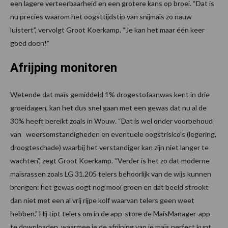
een lagere verteerbaarheid en een grotere kans op broei. “Dat is
nu precies waarom het oogsttijdstip van snijmaïs zo nauw
luistert”, vervolgt Groot Koerkamp. “Je kan het maar één keer
goed doen!”
Afrijping monitoren
Wetende dat maïs gemiddeld 1% drogestofaanwas kent in drie
groeidagen, kan het dus snel gaan met een gewas dat nu al de
30% heeft bereikt zoals in Wouw. “Dat is wel onder voorbehoud
van weersomstandigheden en eventuele oogstrisico’s (legering,
droogteschade) waarbij het verstandiger kan zijn niet langer te
wachten”, zegt Groot Koerkamp. “Verder is het zo dat moderne
maïsrassen zoals LG 31.205 telers behoorlijk van de wijs kunnen
brengen: het gewas oogt nog mooi groen en dat beeld strookt
dan niet met een al vrij rijpe kolf waarvan telers geen weet
hebben.” Hij tipt telers om in de app-store de MaïsManager-app
te downloaden, waarmee je de afrijping van je maïs perfect kunt