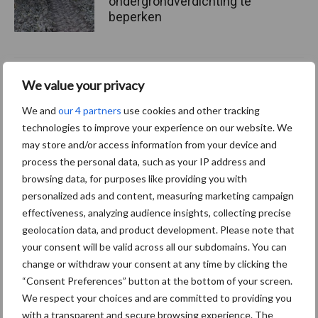
ondergrondverdichting te
beperken
Jaarverslag 2025 Royal A-
We value your privacy
ware: omzet groeit,
nettoresultaat daalt
We and
our 4 partners
use cookies and other tracking
technologies to improve your experience on our website. We
may store and/or access information from your device and
process the personal data, such as your IP address and
browsing data, for purposes like providing you with
Themapagina's
personalized ads and content, measuring marketing campaign
effectiveness, analyzing audience insights, collecting precise
Diergezondheid
Bemesting
Fokkerij
Melkv
geolocation data, and product development. Please note that
your consent will be valid across all our subdomains. You can
change or withdraw your consent at any time by clicking the
“Consent Preferences” button at the bottom of your screen.
We respect your choices and are committed to providing you
Beregening
Bijproducten
with a transparent and secure browsing experience. The