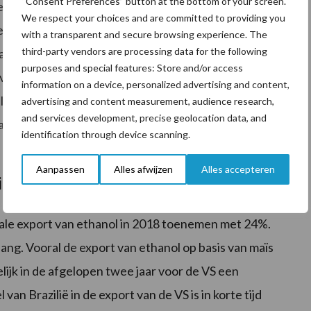
“Consent Preferences” button at the bottom of your screen.
 marges. Sommige zijn genoodzaakt om hun capaciteit
We respect your choices and are committed to providing you
re spelers in de markt – hun activiteiten volledig
with a transparent and secure browsing experience. The
third-party vendors are processing data for the following
aan de beterende hand. Recent zijn bijvoorbeeld in de
purposes and special features: Store and/or access
 vraag van maïs indirect gaat stimuleren. De verkoop
information on a device, personalized advertising and content,
 ethanol ten opzichte van de gebruikelijke E10
advertising and content measurement, audience research,
and services development, precise geolocation data, and
akt de weg vrij voor verdere groei van de vraag naar
identification through device scanning.
Aanpassen
Alles afwijzen
Alles accepteren
it
ale export van ethanol in 2018 toenemen met 24%.
ang. Vooral de export van ethanol op basis van maïs
melijk in de afgelopen twee jaar voor de VS een
n Brazilië in de export van de VS is in korte tijd