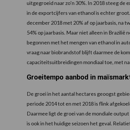
uitgegroeid naar zo’n 30%. In 2018 steeg de ex
in de exportcijfers van ethanol is echter groot
december 2018 met 20% af op jaarbasis, na 
54% op jaarbasis. Maar niet alleen in Brazilië
begonnen met het mengen van ethanol in auto
vraag naar biobrandstof blijft daarmee de ko
capaciteitsuitbreidingen mondiaal toe, met na
Groeitempo aanbod in maïsmarkt
De groei in het aantal hectares geoogst geb
periode 2014 tot en met 2018 is flink afgekoe
Daarmee ligt de groei van de mondiale output 
is ook in het huidige seizoen het geval. Rela