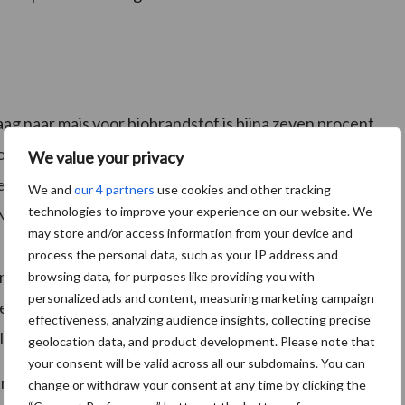
ag naar mais voor biobrandstof is bijna zeven procent.
oor veevoeding en de menselijke consumptie blijft
We value your privacy
is het aandeel van biobrandstof in de totale vraag
We and
our 4 partners
use cookies and other tracking
technologies to improve your experience on our website. We
 Maar de hoge gemiddelde groei van de vraag naar maïs
may store and/or access information from your device and
n de periode voor 2014. Dat was de periode waarin de
process the personal data, such as your IP address and
ie mondiaal een vlucht nam. En mede daardoor liepen de
browsing data, for purposes like providing you with
personalized ads and content, measuring marketing campaign
n elkaar. De sterke groei die de ethanol industrie heeft
effectiveness, analyzing audience insights, collecting precise
blemen.
geolocation data, and product development. Please note that
your consent will be valid across all our subdomains. You can
trie zorgt ervoor dat ethanolproducenten het moeilijk
change or withdraw your consent at any time by clicking the