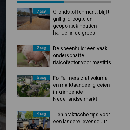
Sidebar
7 aug
Grondstoffenmarkt blijft
grillig: droogte en
geopolitiek houden
handel in de greep
7 aug
De speenhuid: een vaak
onderschatte
risicofactor voor mastitis
6 aug
ForFarmers ziet volume
en marktaandeel groeien
in krimpende
Nederlandse markt
6 aug
Tien praktische tips voor
een langere levensduur