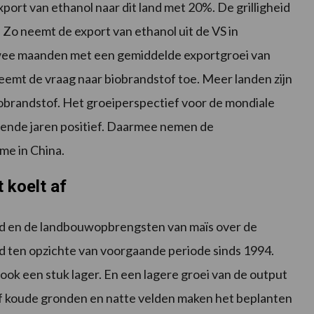
port van ethanol naar dit land met 20%. De grilligheid
. Zo neemt de export van ethanol uit de VS in
twee maanden met een gemiddelde exportgroei van
 neemt de vraag naar biobrandstof toe. Meer landen zijn
brandstof. Het groeiperspectief voor de mondiale
mende jaren positief. Daarmee nemen de
me in China.
 koelt af
ied en de landbouwopbrengsten van maïs over de
ld ten opzichte van voorgaande periode sinds 1994.
ook een stuk lager. En een lagere groei van de output
tief koude gronden en natte velden maken het beplanten