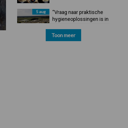
5 aug
“Vraag naar praktische
hygieneoplossingen is in
Polen groter dan ooit”
Toon meer