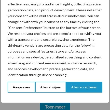
effectiveness, analyzing audience insights, collecting precise
krimpende Nederlandse
markt
geolocation data, and product development. Please note that
your consent will be valid across all our subdomains. You can
change or withdraw your consent at any time by clicking the
“Consent Preferences” button at the bottom of your screen.
Themapagina's
We respect your choices and are committed to providing you
with a transparent and secure browsing experience. The
third-party vendors are processing data for the following
Diergezondheid
Bemesting
Fokkerij
Melkv
purposes and special features: Store and/or access
information on a device, personalized advertising and content,
advertising and content measurement, audience research,
and services development, precise geolocation data, and
identification through device scanning.
Beregening
Bijproducten
Aanpassen
Alles afwijzen
Alles accepteren
Toon meer