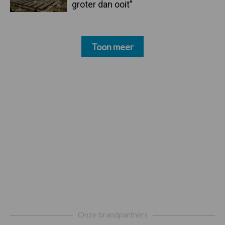
groter dan ooit”
Toon meer
Footer
Onze brandpartners