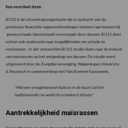
hun voordeel doen.
BIJ12 is de uitvoeringsorganisatie die in opdracht van de
provincies financiële tegemoetkomingen verleent aan boeren bij
gewasschade, bijvoorbeeld veroorzaakt door dassen. BIJ12 doet
echter ook onderzoek naar mogelijkheden om schade te
voorkomen. In dat verband liet BIJ12 studie doen naar de invloed
van maïsrassen op het eetgedrag van dassen. De studie werd
uitgevoerd door de Zoogdiervereniging, Wageningen University
& Research in samenwerking met Van Bommel Faunawerk.
"Met een vroegbloeiend maïsras in de buurt zal het
laatbloeiende ras wellicht schadevrij blijven"
Aantrekkelijkheid maïsrassen
De hoofdvraag van deze dassenstudie richtte zich op de vraag of