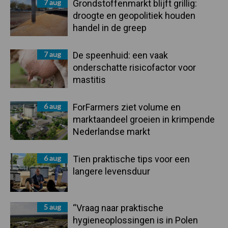
7 aug
Grondstoffenmarkt blijft grillig:
droogte en geopolitiek houden
handel in de greep
7 aug
De speenhuid: een vaak
onderschatte risicofactor voor
mastitis
6 aug
ForFarmers ziet volume en
marktaandeel groeien in krimpende
Nederlandse markt
6 aug
Tien praktische tips voor een
langere levensduur
5 aug
“Vraag naar praktische
hygieneoplossingen is in Polen