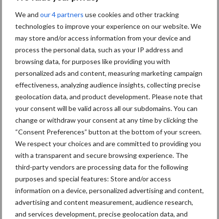
Grondstoffenmarkt blijft
We and
our 4 partners
use cookies and other tracking
grillig: droogte en
technologies to improve your experience on our website. We
geopolitiek houden handel
may store and/or access information from your device and
in de greep
process the personal data, such as your IP address and
browsing data, for purposes like providing you with
personalized ads and content, measuring marketing campaign
De speenhuid: een vaak
effectiveness, analyzing audience insights, collecting precise
onderschatte risicofactor
geolocation data, and product development. Please note that
voor mastitis
your consent will be valid across all our subdomains. You can
change or withdraw your consent at any time by clicking the
“Consent Preferences” button at the bottom of your screen.
ForFarmers ziet volume en
We respect your choices and are committed to providing you
marktaandeel groeien in
with a transparent and secure browsing experience. The
krimpende Nederlandse
third-party vendors are processing data for the following
markt
purposes and special features: Store and/or access
information on a device, personalized advertising and content,
advertising and content measurement, audience research,
and services development, precise geolocation data, and