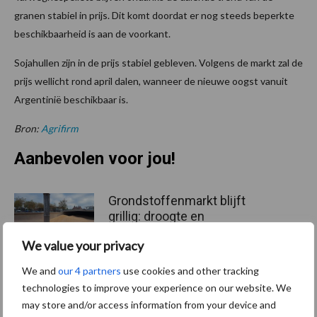
granen stabiel in prijs. Dit komt doordat er nog steeds beperkte
beschikbaarheid is aan de voorkant.
Sojahullen zijn in de prijs stabiel gebleven. Volgens de markt zal de
prijs wellicht rond april dalen, wanneer de nieuwe oogst vanuit
Argentinië beschikbaar is.
Bron:
Agrifirm
Aanbevolen voor jou!
Grondstoffenmarkt blijft
grillig: droogte en
geopolitiek houden handel
We value your privacy
in de greep
We and
our 4 partners
use cookies and other tracking
technologies to improve your experience on our website. We
De speenhuid: een vaak
may store and/or access information from your device and
onderschatte risicofactor