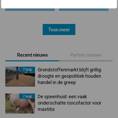
Toon meer
Primaire
Recent nieuws
Partner nieuws
Sidebar
7 aug
Grondstoffenmarkt blijft grillig:
droogte en geopolitiek houden
handel in de greep
7 aug
De speenhuid: een vaak
onderschatte risicofactor voor
mastitis