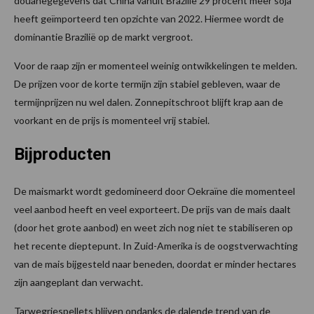
douanegegevens dat China vanuit Brazilië 29 procent meer soja
heeft geïmporteerd ten opzichte van 2022. Hiermee wordt de
dominantie Brazilië op de markt vergroot.
Voor de raap zijn er momenteel weinig ontwikkelingen te melden.
De prijzen voor de korte termijn zijn stabiel gebleven, waar de
termijnprijzen nu wel dalen. Zonnepitschroot blijft krap aan de
voorkant en de prijs is momenteel vrij stabiel.
Bijproducten
De maismarkt wordt gedomineerd door Oekraïne die momenteel
veel aanbod heeft en veel exporteert. De prijs van de mais daalt
(door het grote aanbod) en weet zich nog niet te stabiliseren op
het recente dieptepunt. In Zuid-Amerika is de oogstverwachting
van de mais bijgesteld naar beneden, doordat er minder hectares
zijn aangeplant dan verwacht.
Tarwegriespellets blijven ondanks de dalende trend van de