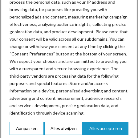
process the personal data, such as your IP address and
voor mastitis
browsing data, for purposes like providing you with
personalized ads and content, measuring marketing campaign
effectiveness, analyzing audience insights, collecting precise
ForFarmers ziet volume en
geolocation data, and product development. Please note that
marktaandeel groeien in
your consent will be valid across all our subdomains. You can
krimpende Nederlandse
change or withdraw your consent at any time by clicking the
markt
“Consent Preferences” button at the bottom of your screen.
We respect your choices and are committed to providing you
with a transparent and secure browsing experience. The
third-party vendors are processing data for the following
Themapagina's
purposes and special features: Store and/or access
information on a device, personalized advertising and content,
Diergezondheid
Bemesting
Fokkerij
Melkv
advertising and content measurement, audience research,
and services development, precise geolocation data, and
identification through device scanning.
Aanpassen
Alles afwijzen
Alles accepteren
Beregening
Bijproducten