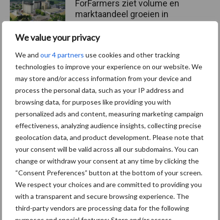
ForFarmers ziet volume en
marktaandeel groeien in
krimpende Nederlandse
markt
We value your privacy
We and
our 4 partners
use cookies and other tracking
technologies to improve your experience on our website. We
may store and/or access information from your device and
Themapagina's
process the personal data, such as your IP address and
browsing data, for purposes like providing you with
Diergezondheid
Bemesting
Fokkerij
Melkv
personalized ads and content, measuring marketing campaign
effectiveness, analyzing audience insights, collecting precise
geolocation data, and product development. Please note that
your consent will be valid across all our subdomains. You can
change or withdraw your consent at any time by clicking the
Beregening
Bijproducten
“Consent Preferences” button at the bottom of your screen.
We respect your choices and are committed to providing you
with a transparent and secure browsing experience. The
third-party vendors are processing data for the following
purposes and special features: Store and/or access