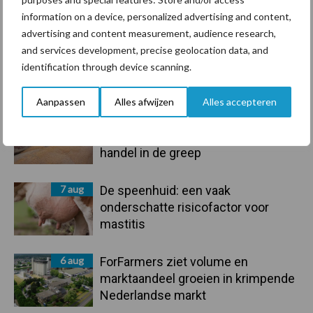
Toon meer
information on a device, personalized advertising and content,
advertising and content measurement, audience research,
and services development, precise geolocation data, and
identification through device scanning.
Primaire
Recent nieuws
Partner nieuws
Sidebar
Aanpassen
Alles afwijzen
Alles accepteren
7 aug
Grondstoffenmarkt blijft grillig:
droogte en geopolitiek houden
handel in de greep
7 aug
De speenhuid: een vaak
onderschatte risicofactor voor
mastitis
6 aug
ForFarmers ziet volume en
marktaandeel groeien in krimpende
Nederlandse markt