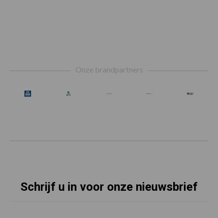
Footer
Onze brandpartners
Schrijf u in voor onze nieuwsbrief